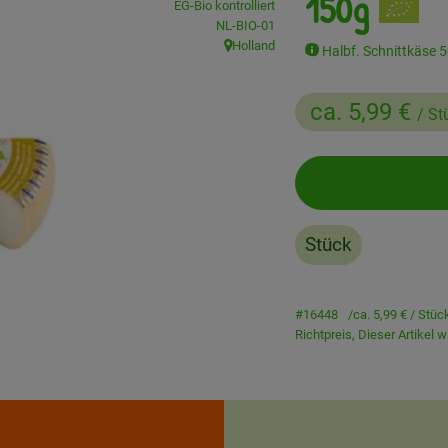
150g
EG-Bio kontrolliert
, Kontrollstelle:
NL-BIO-01
Holland
Halbf. Schnittkäse 50
, Herkunft:
ca. 5,99 €
/ St
Stück
#16448
ca. 5,99 €
/ Stüc
Richtpreis,
Dieser Artikel 
Rezepte