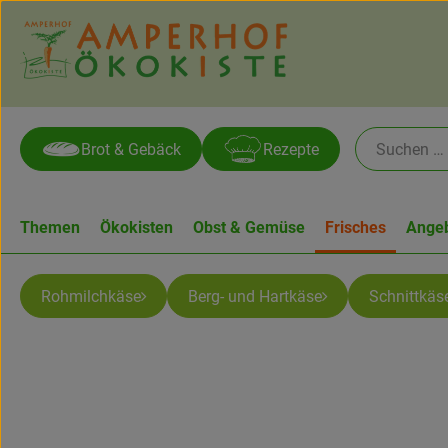
Brot & Gebäck
Rezepte
Themen
Ökokisten
Obst & Gemüse
Frisches
Ange
Rohmilchkäse
Berg- und Hartkäse
Schnittkäs