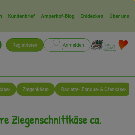
n
Kundenbrief
Amperhof-Blog
Entdecken
Über uns
Warenk
L
Registrieren
Anmelden
chen
käse
Ziegenkäse
Raclette- ,Fondue- & Ofenkäse
re Ziegenschnittkäse ca.
gen