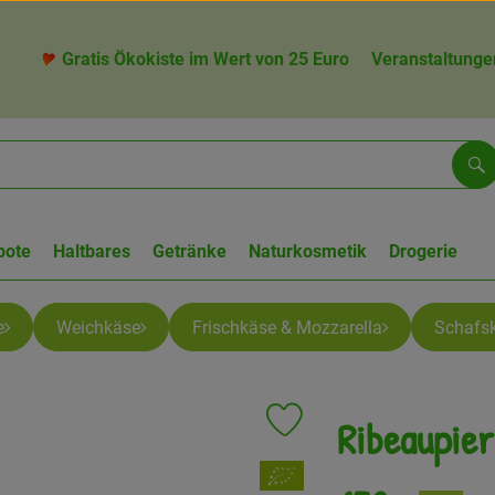
Gratis Ökokiste im Wert von 25 Euro
Veranstaltunge
Su
bote
Haltbares
Getränke
Naturkosmetik
Drogerie
e
Weichkäse
Frischkäse & Mozzarella
Schafs
Ribeaupier
Produkt zu Favouriten hinzufü
, Verband: