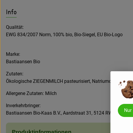
Es wurden keine pass
Entdecke passende Rezepte
Info
Qualität:
EWG 834/2007 Norm, 100% bio, Bio-Siegel, EU Bio-Logo
Marke:
Bastiaansen Bio
Zutaten:
Ökologische ZIEGENMILCH pasteurisiert, Natriumchlorid (Kochs
Allergene Zutaten: Milch
Inverkehrbringer:
Nur
Bastiaansen Bio-Kaas B.V., Aardstraat 31, 5124 RW Molensc
Produktinformationen