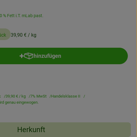
 % Fett i.T. mLab past.
ück
39,90 €
/ kg
hinzufügen
Produkt zum Warenkorb hinzufügen
k
39,90 €
/ kg
7% MwSt
Handelsklasse II
wird genau eingewogen.
Herkunft