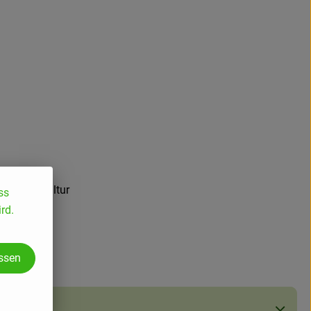
s Starterkultur
ss
rd.
assen