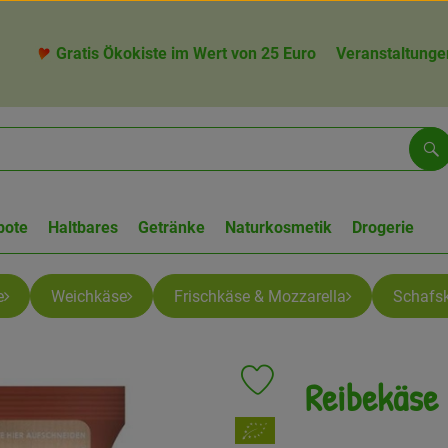
Gratis Ökokiste im Wert von 25 Euro
Veranstaltunge
Su
bote
Haltbares
Getränke
Naturkosmetik
Drogerie
e
Weichkäse
Frischkäse & Mozzarella
Schafs
Reibekäse
Produkt zu Favouriten hinzufü
, Verband: