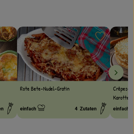
Rezept zu Favouriten hinzufügen
Rezept zu Fa
Crêpes-To
Rote Bete-Nudel-Gratin
Karottenf
en
einfach
4
Zutaten
einfach
Schwierigkeit:
Schwierig