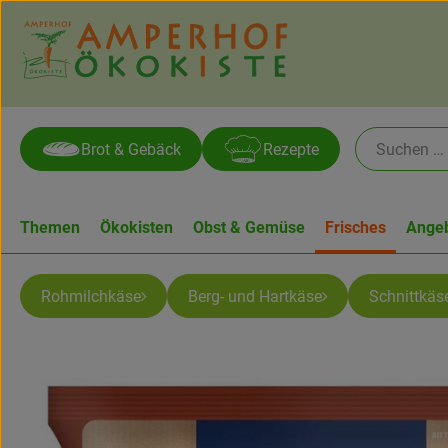
Brot & Gebäck
Rezepte
Themen
Ökokisten
Obst & Gemüse
Frisches
Ange
Rohmilchkäse
Berg- und Hartkäse
Schnittkäs