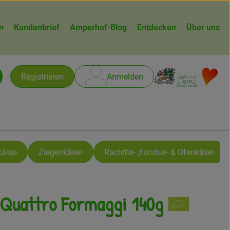
n
Kundenbrief
Amperhof-Blog
Entdecken
Über uns
Warenk
L
Registrieren
Anmelden
chen
käse
Ziegenkäse
Raclette- ,Fondue- & Ofenkäse
 Quattro Formaggi 140g
gen