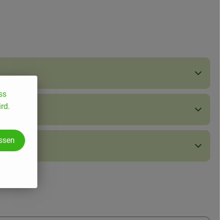
ss
rd.
assen