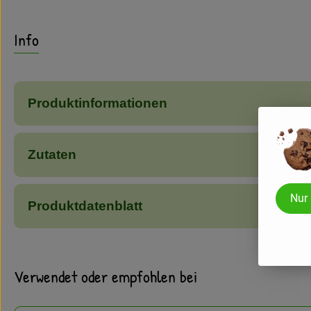
Info
Produktinformationen
Zutaten
Nur
Produktdatenblatt
Verwendet oder empfohlen bei