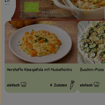
Rezept zu Favouri
Herzhafte Käsespätzle mit Muskatkürbis
Zucchini-Pizza
einfach
4
Zutaten
einfach
Schwierigkeit:
Schwierigkeit: