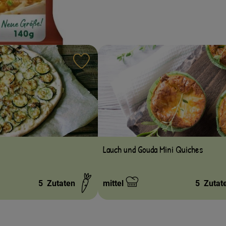
ten hinzufügen
Rezept zu Favouriten hinzufügen
Lauch und Gouda Mini Quiches
5
Zutaten
mittel
5
Zutat
Schwierigkeit: