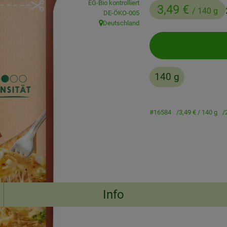
EG-Bio kontrolliert
3,49 €
/ 140 g
, Kontrollstelle:
DE-ÖKO-005
Deutschland
, Herkunft:
140 g
#16584
3,49 €
/ 140 g
Info