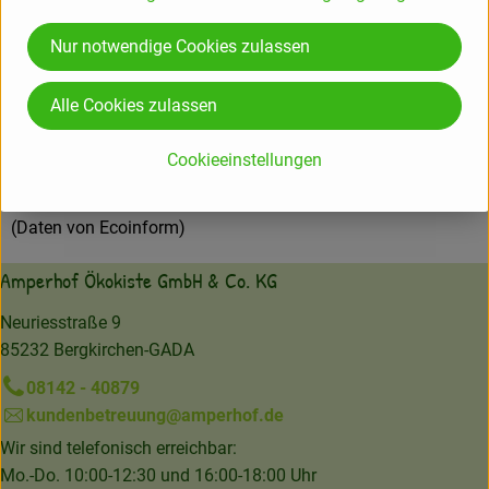
Weleda AG
Nur notwendige Cookies zulassen
D 73525 Schwäbisch Gmünd
Alle Cookies zulassen
Hochwertige Naturpflegeprodukte für Gesicht, Körper &
Haar.
Cookieeinstellungen
Natürlich wirksame anthroposophische Arzneimittel.
zur WebSite
(Daten von Ecoinform)
Amperhof Ökokiste GmbH & Co. KG
Neuriesstraße 9
85232 Bergkirchen-GADA
08142 - 40879
kundenbetreuung@amperhof.de
Wir sind telefonisch erreichbar:
Mo.-Do. 10:00-12:30 und 16:00-18:00 Uhr