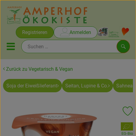
Warenko
Registrieren
Anmelden
Link
Mobiles Menu öffnen oder sc
Such
Zurück zu Vegetarisch & Vegan
Brot & Gebäck
Soja der Eiweißlieferant
Seitan, Lupine & Co.
Sahnealt
Rezepte
Themen
Pr
Ökokisten
, Verband:
Obst & Gemüse
EG-Bio