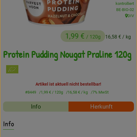
kontrolliert
Frisches
, Kontrollstel
BE-BIO-02
DIV
, Herku
Angebote
1,99 €
Haltbares
/ 120g
16,58 €
/ kg
Getränke
Protein Pudding Nougat Praline 120g
Naturkosmetik
Drogerie
Artikel ist aktuell nicht bestellbar!
#8449
1,99 €
/ 120g
16,58 €
/ kg
7% MwSt
Gratis Ökokiste im Wert von 25 Euro
Rezepte
Info
Herkunft
Veranstaltungen
Es wurden keine passe
Entdecke passende Rezepte
Info
Kundenbrief