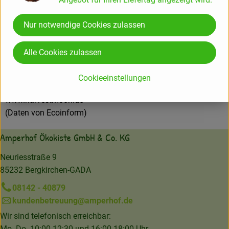
Nur notwendige Cookies zulassen
Whollees GmbH
Alle Cookies zulassen
Harvest Moon
D 22769 Hamburg
Cookieeinstellungen
Kontrollnummer DE-ÖKO-012,AT-BIO-301
www.harvestmoon.de
(Daten von Ecoinform)
Amperhof Ökokiste GmbH & Co. KG
Neuriesstraße 9
85232 Bergkirchen-GADA
08142 - 40879
kundenbetreuung@amperhof.de
Wir sind telefonisch erreichbar:
Mo.-Do. 10:00-12:30 und 16:00-18:00 Uhr