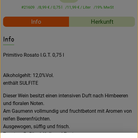
Amperhof-Blog
#21609
8,99 €
/ 0,75 l
11,99 €
/ Liter
19% MwSt
Entdecken
Rezepte
Info
Herkunft
Über uns
Es wurden keine passe
Entdecke passende Rezepte
Info
Primitivo Rosato I.G.T. 0,75 l
Alkoholgehlt: 12,0%Vol.
enthält SULFITE
Dieser Wein besitzt einen intensiven Duft nach Himbeeren
und floralen Noten.
Am Gaumenn vollmundig und fruchtbetont mit Aromen von
reifen Beerenfrüchten.
Ausgewogen, süffig und frisch.
Passt zu Geflügel, Kalb und Pasta.