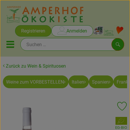
Warenko
Registrieren
Anmelden
Link
Mobiles Menu öffnen oder sc
Such
Zurück zu Wein & Spirituosen
Brot & Gebäck
Weine zum VORBESTELLEN
Italien
Spanien
Frankr
Rezepte
Themen
Pr
Ökokisten
, Verband:
Obst & Gemüse
EG-BIO