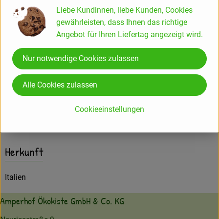
Liebe Kundinnen, liebe Kunden, Cookies
Inverkehrbringer:
gewährleisten, dass Ihnen das richtige
Soc.Agr.Polvanera
Angebot für Ihren Liefertag angezeigt wird.
Strada Vic.le Lamie Machesana 601
70023 Gioia del Colle - Italia
Nur notwendige Cookies zulassen
IT-BIO-006
Alle Cookies zulassen
Produktinformationen
Cookieeinstellungen
Herkunft
Italien
Amperhof Ökokiste GmbH & Co. KG