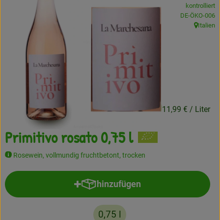
kontrolliert
Frisches
, Kontrollstelle
DE-ÖKO-006
Italien
, Herkunft
Angebote
Haltbares
Getränke
Naturkosmetik
8,99 €
/ 0,75 l
11,99 €
/ Liter
Drogerie
Primitivo rosato 0,75 l
Rosewein, vollmundig fruchtbetont, trocken
Gratis Ökokiste im Wert von 25 Euro
Veranstaltungen
hinzufügen
Produkt zum Warenkorb hinzufü
Kundenbrief
0,75 l