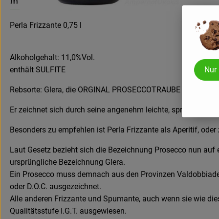
Perla Frizzante 0,75 l
Alkoholgehalt: 11,0%Vol.
enthält SULFITE
Nur
Rebsorte: Glera, die ORGINAL PROSECCOTRAUBE
Er zeichnet sich durch seine angenehm leichte, spritzige Ar
Besonders zu empfehlen ist Perla Frizzante als Aperitif, oder
Laut Gesetz bezieht sich die Bezeichnung Prosecco nun auf ei
ursprüngliche Bezeichnung Glera.
Ein Prosecco muss demnach aus den Provinzen Valdobbiadene
oder D.O.C. ausgezeichnet.
Alle anderen Frizzante und Spumante, auch wenn sie wie dies
Qualitätsstufe I.G.T. ausgewiesen.