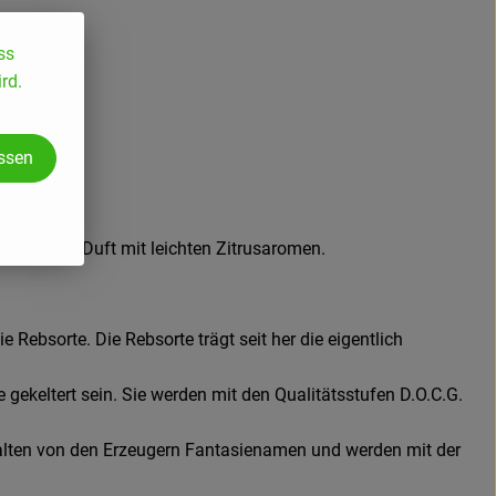
ss
rd.
assen
rhaltener Duft mit leichten Zitrusaromen.
Rebsorte. Die Rebsorte trägt seit her die eigentlich
keltert sein. Sie werden mit den Qualitätsstufen D.O.C.G.
rhalten von den Erzeugern Fantasienamen und werden mit der