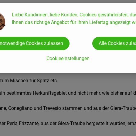
Liebe Kundinnen, liebe Kunden, Cookies gewährleisten, da
Ihnen das richtige Angebot für Ihren Liefertag angezeigt wi
 notwendige Cookies zulassen
Alle Cookies zul
Cookieeinstellungen
t aus und überzeugt durch seinen anhaltenden Nachgeschmack. Ve
 zum Mischen für Spritz etc.
n bestimmtes Herkunftsgebiet und nicht mehr, wie bisher auf die 
, Conegliano und Trevesio stammen und aus der Glera-Traube ge
er Perla Frizzante, aus der Glera-Traube hergestellt wurden, e