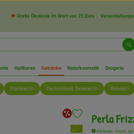
Gratis Ökokiste im Wert von 25 Euro
Veranstaltunge
Su
bote
Haltbares
Getränke
Naturkosmetik
Drogerie
Frankreich
Deutschland, Österreich
Rotwein
Aktion
Perla Friz
Produkt zu Favouriten hinzufü
, Verband:
Perlwein - frisch, spr