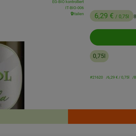
EG-BIO kontrolliert
, Kontrollstelle:
IT-BIO-006
Italien
6,29 €
/ 0,75l
8
, Herkunft:
0,75l
#21620
6,29 €
/ 0,75l
8
Rezepte
enden Rezepte gefunden.