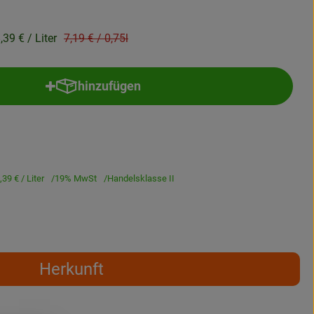
Alter Preis:
,39 €
/ Liter
7,19 €
/ 0,75l
hinzufügen
Produkt zum Warenkorb hinzufügen
,39 €
/ Liter
19% MwSt
Handelsklasse II
Herkunft