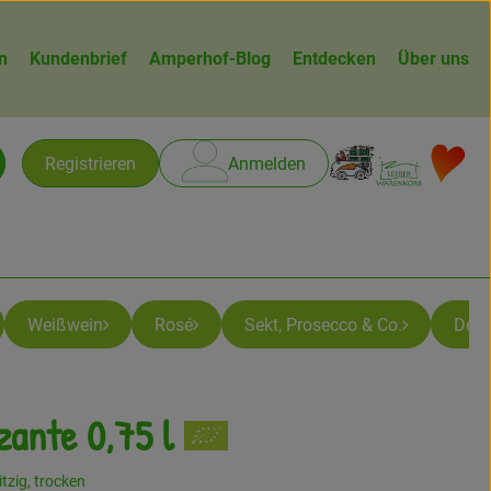
n
Kundenbrief
Amperhof-Blog
Entdecken
Über uns
Warenk
L
Registrieren
Anmelden
chen
Weißwein
Rosé
Sekt, Prosecco & Co.
Desti
zante 0,75 l
gen
itzig, trocken