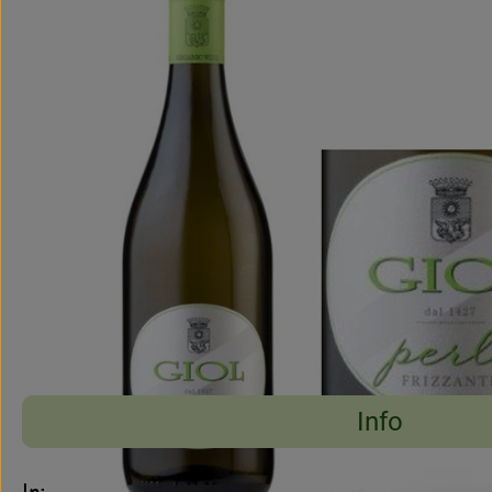
Info
Es wurden keine pass
Entdecke passende Rezepte
Info