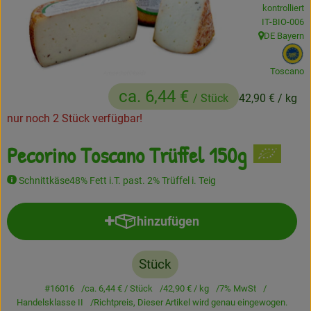
kontrolliert
Frisches
, Kontrollstel
IT-BIO-006
DE Bayern
, Herkunft:
Angebote
, 
Toscano
Haltbares
ca. 6,44 €
/ Stück
42,90 €
/ kg
Getränke
nur noch 2 Stück verfügbar!
Naturkosmetik
Pecorino Toscano Trüffel 150g
Drogerie
Schnittkäse48% Fett i.T. past. 2% Trüffel i. Teig
hinzufügen
Gratis Ökokiste im Wert von 25 Euro
Produkt zum Warenkorb hinzufü
Veranstaltungen
Stück
Kundenbrief
#16016
ca. 6,44 €
/ Stück
42,90 €
/ kg
7% MwSt
Handelsklasse II
Richtpreis,
Dieser Artikel wird genau eingewogen.