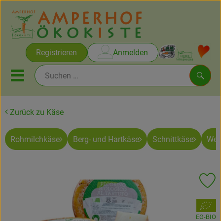
Warenko
Registrieren
Anmelden
Link
Mobiles Menu öffnen oder sc
Such
Zurück zu Käse
Brot & Gebäck
Rohmilchkäse
Berg- und Hartkäse
Schnittkäse
Wei
Rezepte
Themen
Pr
Ökokisten
, Verband:
Obst & Gemüse
EG-BIO