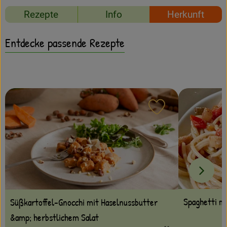
Amperhof-Blog
Rezepte
Info
Herkunft
Entdecken
Entdecke passende Rezepte
Über uns
Rezept zu Favour
Spaghetti mi
Süßkartoffel-Gnocchi mit Haselnussbutter
&amp; herbstlichem Salat