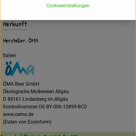
Cookieeinstellungen
Herkunft
Hersteller: ÖMA
Italien
ÖMA Beer GmbH
Ökologische Molkereien Allgäu
D 88161 Lindenberg im Allgäu
Kontrollnummer DE-BY-006-12899-BCD
www.oema.de
(Daten von Ecoinform)