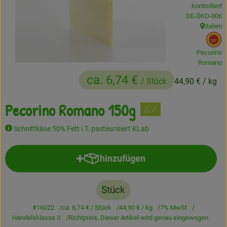
kontrolliert
Frisches
, Kontrollstelle
DE-ÖKO-006
Italien
, Herkunft
Angebote
, 
Pecorino
Haltbares
Romano
ca. 6,74 €
Getränke
/ Stück
44,90 €
/ kg
Naturkosmetik
Pecorino Romano 150g
Drogerie
Schnittkäse 50% Fett i.T. pasteurisiert KLab
hinzufügen
Produkt zum Warenkorb hinzufü
Gratis Ökokiste im Wert von 25 Euro
Veranstaltungen
Stück
Kundenbrief
#16022
ca. 6,74 €
/ Stück
44,90 €
/ kg
7% MwSt
Handelsklasse II
Richtpreis,
Dieser Artikel wird genau eingewogen.