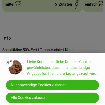
mittel
5
Zutaten
einfach
Schwierigkeit:
Schwierigke
Info
Schnittkäse 50% Fett i.T. pasteurisiert KLab
Liebe Kundinnen, liebe Kunden, Cookies
Produktinformationen
gewährleisten, dass Ihnen das richtige
Angebot für Ihren Liefertag angezeigt wird.
Zutaten
Nur notwendige Cookies zulassen
Alle Cookies zulassen
Produktdatenblatt