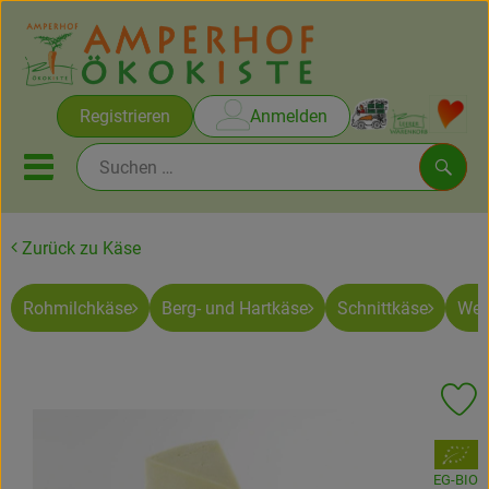
Warenko
Registrieren
Anmelden
Link
Mobiles Menu öffnen oder sc
Such
Zurück zu Käse
Brot & Gebäck
Rohmilchkäse
Berg- und Hartkäse
Schnittkäse
Wei
Rezepte
Themen
Pr
Ökokisten
, Verband:
Obst & Gemüse
EG-BIO