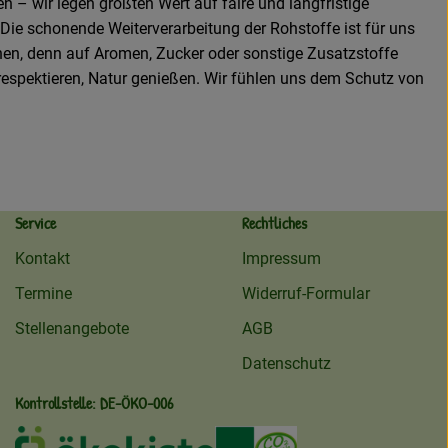
n – wir legen größten Wert auf faire und langfristige
Die schonende Weiterverarbeitung der Rohstoffe ist für uns
hen, denn auf Aromen, Zucker oder sonstige Zusatzstoffe
 respektieren, Natur genießen. Wir fühlen uns dem Schutz von
Service
Rechtliches
Kontakt
Impressum
Termine
Widerruf-Formular
Stellenangebote
AGB
Datenschutz
Kontrollstelle: DE-ÖKO-006
ekokiste
Externer Link zu /ueber-uns/oeko
Externer Link zu /regionale
Externer Link zu /ueb