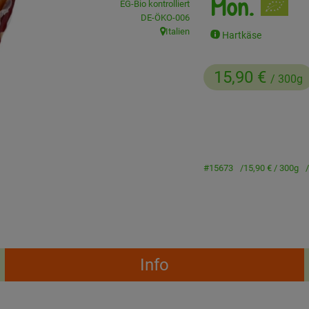
Mon.
EG-Bio kontrolliert
, Kontrollstelle:
DE-ÖKO-006
Italien
Hartkäse
, Herkunft:
15,90 €
/ 300g
#15673
15,90 €
/ 300g
Info