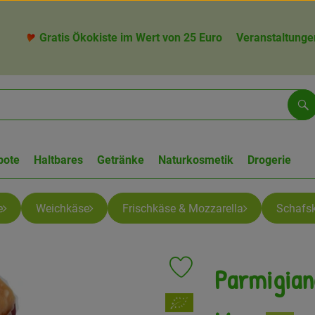
Gratis Ökokiste im Wert von 25 Euro
Veranstaltunge
Su
bote
Haltbares
Getränke
Naturkosmetik
Drogerie
e
Weichkäse
Frischkäse & Mozzarella
Schafs
Parmigian
Produkt zu Favouriten hinzufü
, Verband: