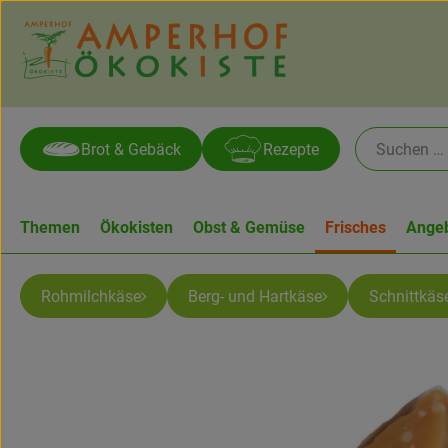
Brot & Gebäck
Rezepte
Themen
Ökokisten
Obst & Gemüse
Frisches
Ange
Rohmilchkäse
Berg- und Hartkäse
Schnittkäs