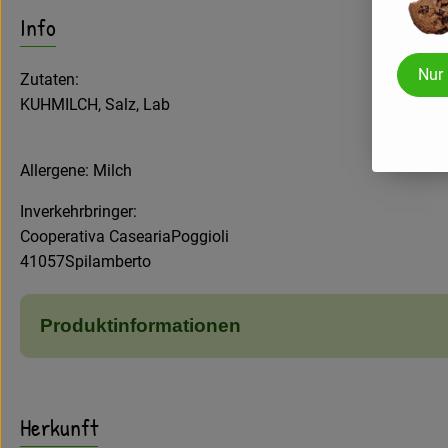
Info
Nur
Zutaten:
KUHMILCH, Salz, Lab
Allergene: Milch
Inverkehrbringer:
Cooperativa CaseariaPoggioli
41057Spilamberto
Produktinformationen
Herkunft