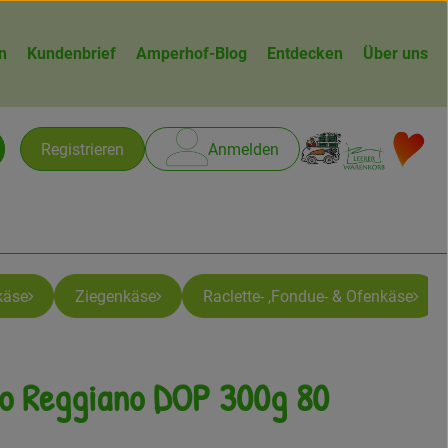
n
Kundenbrief
Amperhof-Blog
Entdecken
Über uns
Warenk
L
Registrieren
Anmelden
chen
käse
Ziegenkäse
Raclette- ,Fondue- & Ofenkäse
o Reggiano DOP 300g 80
gen