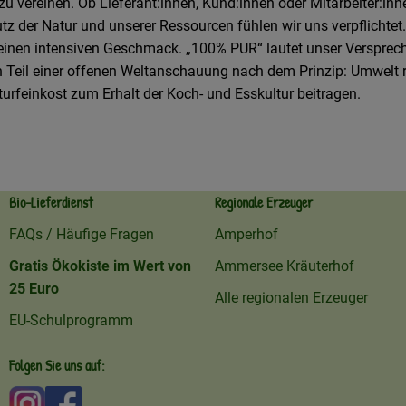
u vereinen. Ob Lieferant:innen, Kund:innen oder Mitarbeiter:inne
 der Natur und unserer Ressourcen fühlen wir uns verpflichtet.
d einen intensiven Geschmack. „100% PUR“ lautet unser Versprec
ern Teil einer offenen Weltanschauung nach dem Prinzip: Umwelt
turfeinkost zum Erhalt der Koch- und Esskultur beitragen.
Bio-Lieferdienst
Regionale Erzeuger
FAQs / Häufige Fragen
Amperhof
Gratis Ökokiste im Wert von
Ammersee Kräuterhof
25 Euro
Alle regionalen Erzeuger
EU-Schulprogramm
Folgen Sie uns auf:
Externer Link zu https://www.instagram.com/amperhofo
Externer Link zu https://facebook.com/amperhof