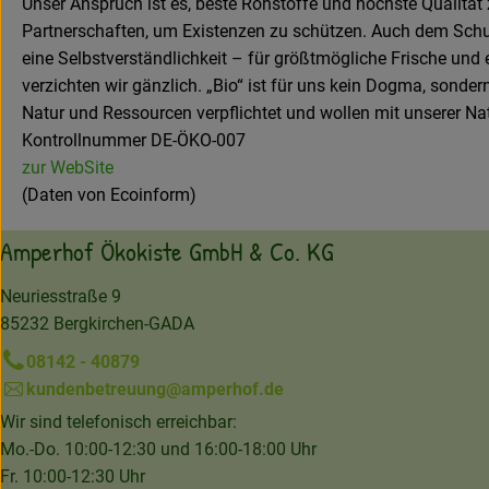
Unser Anspruch ist es, beste Rohstoffe und höchste Qualität z
Partnerschaften, um Existenzen zu schützen. Auch dem Schutz
eine Selbstverständlichkeit – für größtmögliche Frische un
verzichten wir gänzlich. „Bio“ ist für uns kein Dogma, sond
Natur und Ressourcen verpflichtet und wollen mit unserer Na
Kontrollnummer DE-ÖKO-007
zur WebSite
(Daten von Ecoinform)
Amperhof Ökokiste GmbH & Co. KG
Neuriesstraße 9
85232 Bergkirchen-GADA
08142 - 40879
kundenbetreuung@amperhof.de
Wir sind telefonisch erreichbar:
Mo.-Do. 10:00-12:30 und 16:00-18:00 Uhr
Fr. 10:00-12:30 Uhr