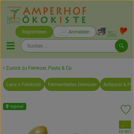
Warenko
Registrieren
Anmelden
Link
Mobiles Menu öffnen oder sc
Such
Zurück zu Feinkost, Pasta & Co.
Brot & Gebäck
Lena´s Feinkost
Fermentiertes Gemüse
Antipasti & Pe
Rezepte
Themen
regional
Pr
Ökokisten
, Verband:
Obst & Gemüse
EG-BIO