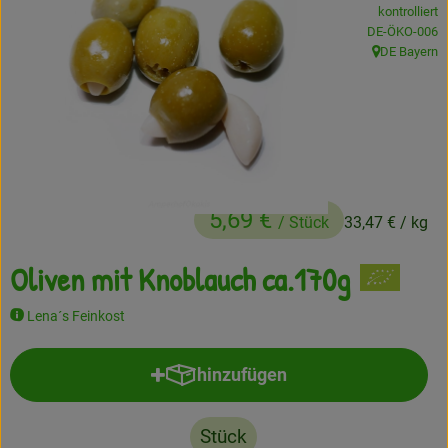
kontrolliert
Frisches
, Kontrollstelle
DE-ÖKO-006
DE Bayern
, Herkunft:
Angebote
Haltbares
Getränke
Naturkosmetik
5,69 €
/ Stück
33,47 €
/ kg
Drogerie
Oliven mit Knoblauch ca.170g
Lena´s Feinkost
Gratis Ökokiste im Wert von 25 Euro
Veranstaltungen
hinzufügen
Produkt zum Warenkorb hinzufü
Kundenbrief
Stück