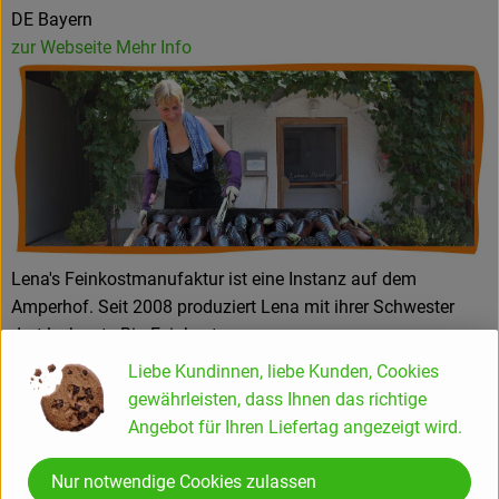
DE Bayern
zur Webseite
Mehr Info
Lena's Feinkostmanufaktur ist eine Instanz auf dem
Amperhof. Seit 2008 produziert Lena mit ihrer Schwester
dort leckerste Bio-Feinkost.
Liebe Kundinnen, liebe Kunden, Cookies
gewährleisten, dass Ihnen das richtige
Wie sie dazu kam? Frischkäse- und Schafskäse-Kreationen
Angebot für Ihren Liefertag angezeigt wird.
waren schon immer eine Spezialität von Lena. Häufig wurde
sie von Freunden und Bekannten nach den Rezepten gefragt.
Nur notwendige Cookies zulassen
Eines Tages war dann für sie klar, dass sie das auch