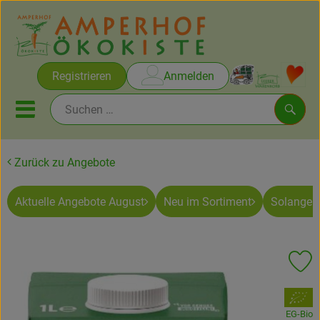
Warenko
Registrieren
Anmelden
Link
Mobiles Menu öffnen oder sc
Such
Zurück zu Angebote
Brot & Gebäck
Aktuelle Angebote August
Neu im Sortiment
Solange V
Rezepte
Themen
Pr
Ökokisten
, Verband:
Obst & Gemüse
EG-Bio