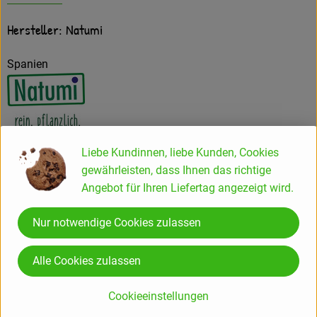
Hersteller: Natumi
Spanien
Natumi GmbH
Liebe Kundinnen, liebe Kunden, Cookies
gewährleisten, dass Ihnen das richtige
D 53840 Troisdorf
Angebot für Ihren Liefertag angezeigt wird.
Natumi: Macher von
Nur notwendige Cookies zulassen
Milchalternativen aus Überzeugung
Alle Cookies zulassen
Wir bei Natumi entwickeln und produzieren verschiedene
Cookieeinstellungen
Pflanzendrinks und Cuisine-Produkte in Bioqualität, die alle