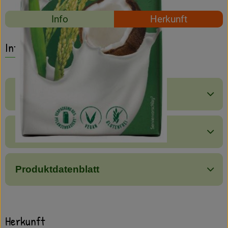
Amperhof-Blog
Rezepte
Info
Herkunft
Entdecken
Es wurden keine passe
Entdecke passende Rezepte
Info
Über uns
Produktinformationen
Zutaten
Produktdatenblatt
Herkunft