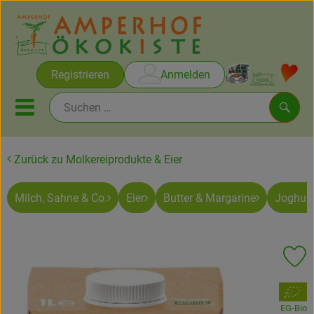
Warenko
Registrieren
Anmelden
Link
Mobiles Menu öffnen oder sc
Such
Zurück zu Molkereiprodukte & Eier
Brot & Gebäck
Milch, Sahne & Co.
Eier
Butter & Margarine
Joghurt
Rezepte
Themen
Pr
Ökokisten
, Verband:
Obst & Gemüse
EG-Bio