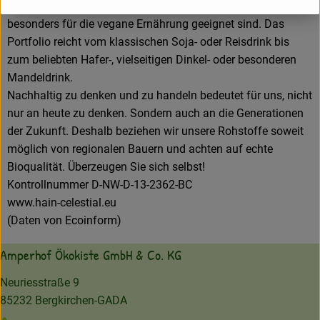
von Natur aus laktose-, teilweise auch glutenfrei und
besonders für die vegane Ernährung geeignet sind. Das
Portfolio reicht vom klassischen Soja- oder Reisdrink bis
zum beliebten Hafer-, vielseitigen Dinkel- oder besonderen
Mandeldrink.
Nachhaltig zu denken und zu handeln bedeutet für uns, nicht
nur an heute zu denken. Sondern auch an die Generationen
der Zukunft. Deshalb beziehen wir unsere Rohstoffe soweit
möglich von regionalen Bauern und achten auf echte
Bioqualität. Überzeugen Sie sich selbst!
Kontrollnummer D-NW-D-13-2362-BC
www.hain-celestial.eu
(Daten von Ecoinform)
Amperhof Ökokiste GmbH & Co. KG
Neuriesstraße 9
85232 Bergkirchen-GADA