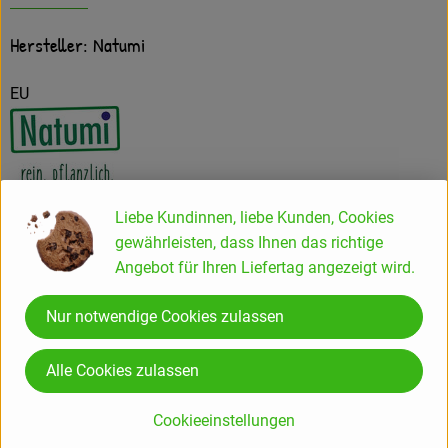
Hersteller: Natumi
EU
Natumi GmbH
Liebe Kundinnen, liebe Kunden, Cookies
gewährleisten, dass Ihnen das richtige
D 53840 Troisdorf
Angebot für Ihren Liefertag angezeigt wird.
Natumi: Macher von
Nur notwendige Cookies zulassen
Milchalternativen aus Überzeugung
Alle Cookies zulassen
Wir bei Natumi entwickeln und produzieren verschiedene
Cookieeinstellungen
Pflanzendrinks und Cuisine-Produkte in Bioqualität, die alle