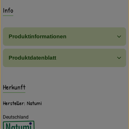
Amperhof-Blog
Es wurden keine passe
Entdecke passende Rezepte
Info
Entdecken
Über uns
Produktinformationen
Produktdatenblatt
Herkunft
Hersteller: Natumi
Deutschland