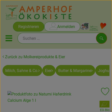
Warenko
Registrieren
Anmelden
Link
Mobiles Menu öffnen oder sc
Such
Zurück zu Molkereiprodukte & Eier
Brot & Gebäck
Milch, Sahne & Co.
Eier
Butter & Margarine
Joghurt
Rezepte
Themen
Pr
Ökokisten
, Verband:
Obst & Gemüse
EG-Bio