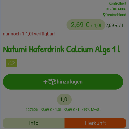
kontrolliert
Frisches
, Kontrollstelle
DE-ÖKO-006
Deutschland
, Herkunft:
Angebote
2,69 €
/ 1,0l
2,69 €
/ l
Haltbares
nur noch 1 1,0l verfügbar!
Natumi Haferdrink Calcium Alge 1 l
Getränke
Naturkosmetik
Drogerie
hinzufügen
Produkt zum Warenkorb hinzufü
Gratis Ökokiste im Wert von 25 Euro
1,0l
Veranstaltungen
#27606
2,69 €
/ 1,0l
2,69 €
/ l
19% MwSt
Kundenbrief
Rezepte
Info
Herkunft