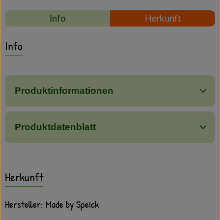
Amperhof-Blog
Rezepte
Info
Herkunft
Entdecken
Es wurden keine passe
Entdecke passende Rezepte
Info
Über uns
Produktinformationen
Produktdatenblatt
Herkunft
Hersteller: Made by Speick