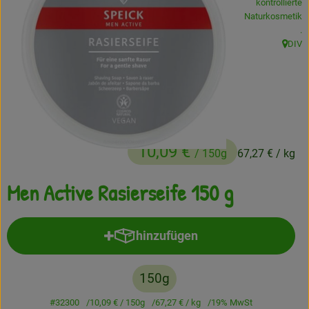
kontrollierte
Naturkosmetik
Frisches
, 
.
DIV
Angebote
, Herku
Haltbares
Getränke
Naturkosmetik
10,09 €
/ 150g
67,27 €
/ kg
Drogerie
Men Active Rasierseife 150 g
Gratis Ökokiste im Wert von 25 Euro
hinzufügen
Produkt zum Warenkorb hinzufü
Veranstaltungen
150g
Kundenbrief
#32300
10,09 €
/ 150g
67,27 €
/ kg
19% MwSt