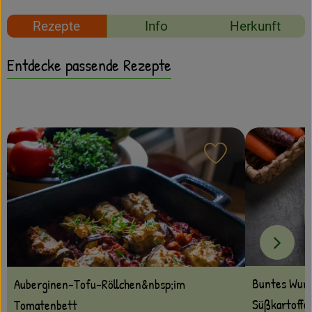
Amperhof-Blog
Rezepte
Info
Herkunft
Entdecken
Entdecke passende Rezepte
Über uns
Rezept zu Favour
Buntes Wurz
Auberginen-Tofu-Röllchen&nbsp;im
Süßkartoffe
Tomatenbett