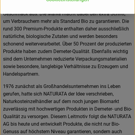
durch beste Qualität, Nachhaltigkeit und einzigartigen
Geschmack aus. Die Marke macht dabei den extra Schritt,
um Verbrauchern mehr als Standard Bio zu garantieren. Die
rund 300 Premium-Produkte enthalten daher ausschließlich
natürliche, biologische Zutaten und werden besonders
schonend weiterverarbeitet. Über 50 Prozent der produzierten
Produkte haben zudem Demeter-Qualität. Ebenfalls wichtig
sind dem Unternehmen reduzierte Verpackungsmaterialien
sowie besondere, langlebige Verhältnisse zu Erzeugern und
Handelspartnern.
1976 zunächst als Großhandelsunternehmen ins Leben
gerufen, hatte sich NATURATA der Idee verschrieben,
Naturkosteinzelhändler auf dem noch jungen Biomarkt
zuverlässig mit hochwertigen Produkten in Demeter- und Bio-
Qualität zu versorgen. Diesem Leitmotiv folgt die NATURATA
AG bis heute und entwickelt Produkte, die nicht nur Bio-
Genuss auf höchstem Niveau garantieren, sondern auch