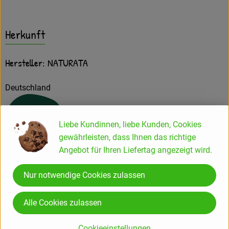
Herkunft
Hersteller: NATURATA
Deutschland
Liebe Kundinnen, liebe Kunden, Cookies
gewährleisten, dass Ihnen das richtige
Naturata AG
Angebot für Ihren Liefertag angezeigt wird.
D 71672 Marbach
Nur notwendige Cookies zulassen
Die NATURATA AG – „Wir leben Bio 4.0“
Alle Cookies zulassen
Als führender Anbieter von biologischen und bio-
dynamischen Lebensmitteln zeichnet sich die NATURATA AG
Cookieeinstellungen