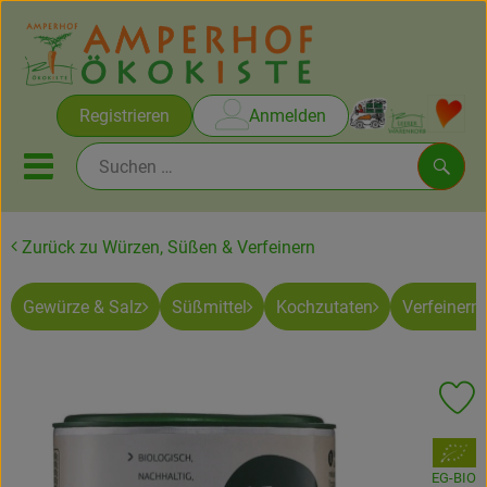
Warenko
Registrieren
Anmelden
Link
Mobiles Menu öffnen oder sc
Such
Zurück zu Würzen, Süßen & Verfeinern
Brot & Gebäck
Gewürze & Salz
Süßmittel
Kochzutaten
Verfeinern
Rezepte
Themen
Pr
Ökokisten
, Verband:
Obst & Gemüse
EG-BIO