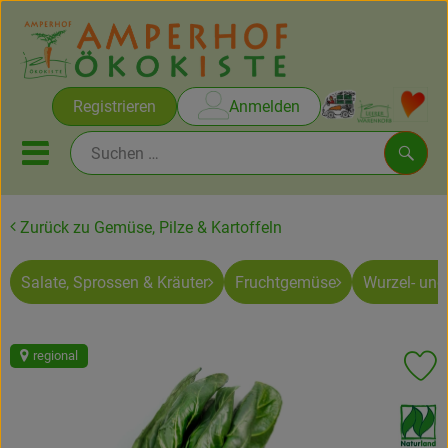
Warenko
Registrieren
Anmelden
Link
Mobiles Menu öffnen oder sc
Such
Zurück zu Gemüse, Pilze & Kartoffeln
Brot & Gebäck
Salate, Sprossen & Kräuter
Fruchtgemüse
Wurzel- un
Rezepte
Themen
regional
Pr
Ökokisten
, Verband:
Obst & Gemüse