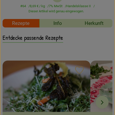
Amperhof-Blog
#64
8,69 €
/ kg
7% MwSt
Handelsklasse II
Dieser Artikel wird genau eingewogen.
Entdecken
Rezepte
Info
Herkunft
Über uns
Entdecke passende Rezepte
Rezept zu Favour