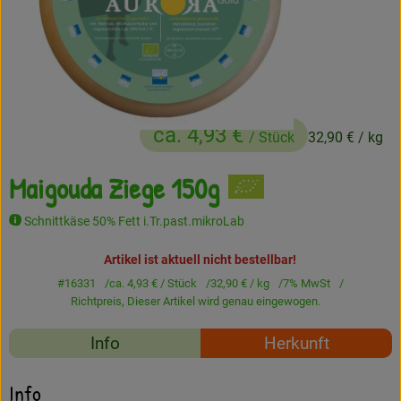
Frisches
Angebote
Haltbares
ca. 4,93 €
/ Stück
32,90 €
/ kg
Getränke
Maigouda Ziege 150g
Naturkosmetik
Drogerie
Schnittkäse 50% Fett i.Tr.past.mikroLab
Artikel ist aktuell nicht bestellbar!
#16331
ca. 4,93 €
/ Stück
32,90 €
/ kg
7% MwSt
Gratis Ökokiste im Wert von 25 Euro
Richtpreis,
Dieser Artikel wird genau eingewogen.
Veranstaltungen
Rezepte
Info
Herkunft
Kundenbrief
Es wurden keine passe
Entdecke passende Rezepte
Info