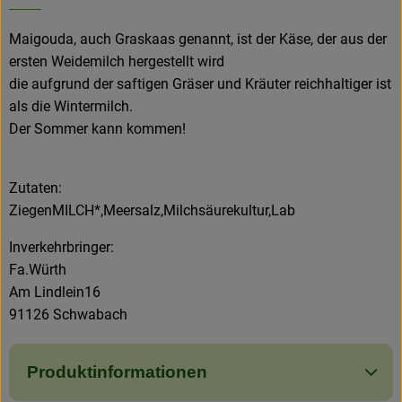
Amperhof-Blog
Maigouda, auch Graskaas genannt, ist der Käse, der aus der
Entdecken
ersten Weidemilch hergestellt wird
die aufgrund der saftigen Gräser und Kräuter reichhaltiger ist
Über uns
als die Wintermilch.
Der Sommer kann kommen!
Zutaten:
ZiegenMILCH*,Meersalz,Milchsäurekultur,Lab
Inverkehrbringer:
Fa.Würth
Am Lindlein16
91126 Schwabach
Produktinformationen