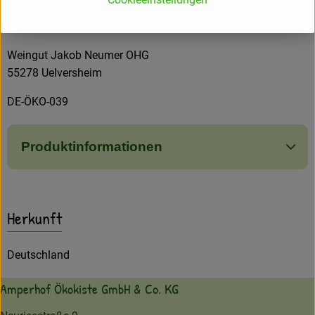
Alkoholgehalt: 12,5%Vol.
enthält SULFITE
Weingut Jakob Neumer OHG
55278 Uelversheim
DE-ÖKO-039
Produktinformationen
Herkunft
Deutschland
Amperhof Ökokiste GmbH & Co. KG