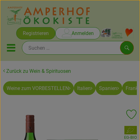
Warenko
Registrieren
Anmelden
Link
Mobiles Menu öffnen oder sc
Such
Zurück zu Wein & Spirituosen
Brot & Gebäck
Weine zum VORBESTELLEN
Italien
Spanien
Frankr
Rezepte
Themen
Pr
Ökokisten
, Verband:
Obst & Gemüse
EG-BIO