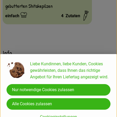
gebutterten Shitakepilzen
einfach
4
Zutaten
Schwierigkeit:
Info
Liebe Kundinnen, liebe Kunden, Cookies
Weißburgunder Q.b.A. 1 l
gewährleisten, dass Ihnen das richtige
Angebot für Ihren Liefertag angezeigt wird.
Weißburgunder ist ein ausgezeichneter Menüwein mit
Nur notwendige Cookies zulassen
zurückhaltender Säure und zarter Frucht.
Er passt zu vielfältigen, eher mild gewürzten und nicht zu
üppigen Speisen.
Alle Cookies zulassen
(z.B. Meeresfrüchte, Fisch, Kalb oder Geflügel)
Cookieeinstellungen