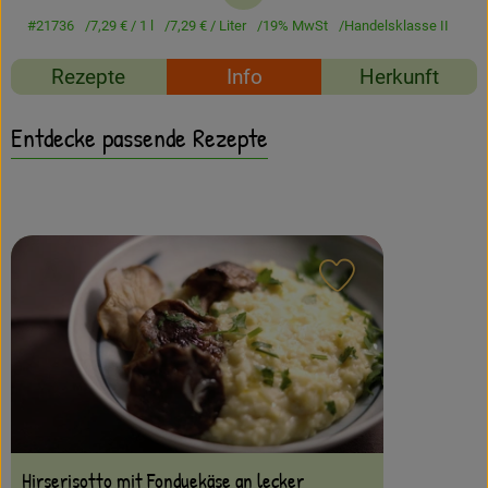
Amperhof-Blog
#21736
7,29 €
/ 1 l
7,29 €
/ Liter
19% MwSt
Handelsklasse II
Entdecken
Rezepte
Info
Herkunft
Über uns
Entdecke passende Rezepte
Rezept zu Favour
Hirserisotto mit Fonduekäse an lecker