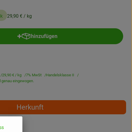
ck
29,90 €
/ kg
hinzufügen
Produkt zum Warenkorb hinzufügen
29,90 €
/ kg
7% MwSt
Handelsklasse II
rd genau eingewogen.
Herkunft
ss