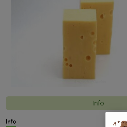
Info
Es wurden keine pass
Entdecke passende Rezepte
Info