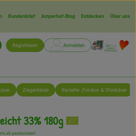
n
Kundenbrief
Amperhof-Blog
Entdecken
Über uns
Warenk
L
Registrieren
Anmelden
chen
käse
Ziegenkäse
Raclette- ,Fondue- & Ofenkäse
Leicht 33% 180g
n
 mLab pasteurisiert