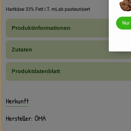
Hartkäse 33% Fett i.T. mLab pasteurisiert
Nur
Produktinformationen
Zutaten
Produktdatenblatt
Herkunft
Hersteller: ÖMA