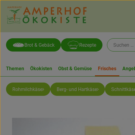
Brot & Gebäck
Rezepte
Themen
Ökokisten
Obst & Gemüse
Frisches
Ange
Rohmilchkäse
Berg- und Hartkäse
Schnittkäs