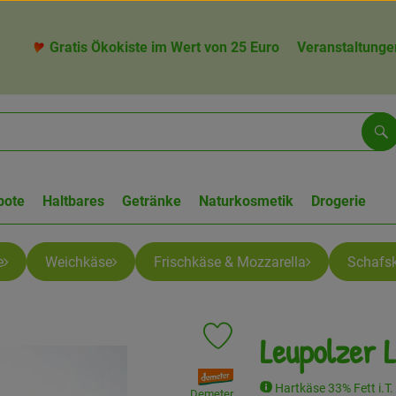
Gratis Ökokiste im Wert von 25 Euro
Veranstaltunge
Su
bote
Haltbares
Getränke
Naturkosmetik
Drogerie
e
Weichkäse
Frischkäse & Mozzarella
Schafs
Leupolzer 
Produkt zu Favouriten hinzufüge
, Verband:
Hartkäse 33% Fett i.T.
Demeter