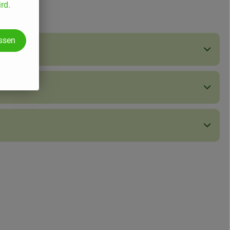
rd.
assen