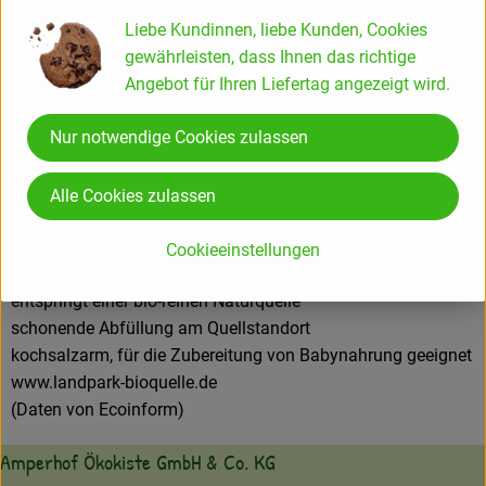
Hersteller: Landpark Bio-Quelle
Liebe Kundinnen, liebe Kunden, Cookies
gewährleisten, dass Ihnen das richtige
Angebot für Ihren Liefertag angezeigt wird.
Deutschland
Nur notwendige Cookies zulassen
Heil- und Mineralbrunnen
Alle Cookies zulassen
Johann Spielmann GmbH
D 46282 Dorsten
Cookieeinstellungen
Bio-Mineralwasser, zertifiziert
entspringt einer bio-reinen Naturquelle
schonende Abfüllung am Quellstandort
kochsalzarm, für die Zubereitung von Babynahrung geeignet
www.landpark-bioquelle.de
(Daten von Ecoinform)
Amperhof Ökokiste GmbH & Co. KG