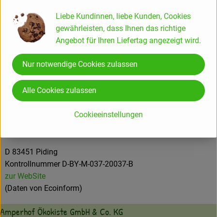
Herkunft
Liebe Kundinnen, liebe Kunden, Cookies
gewährleisten, dass Ihnen das richtige
Angebot für Ihren Liefertag angezeigt wird.
Hersteller: Berchtesgadener Land Bio
Nur notwendige Cookies zulassen
Deutschland
Alle Cookies zulassen
Cookieeinstellungen
Milchwerke Berchtesgadener Land Chiemgau eG
D 83451 Piding
Kontrollnummer D-BY-M-037-20037-B
zur WebSite
(Daten von Ecoinform)
Amperhof Ökokiste GmbH & Co. KG