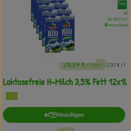
Frisches
NF
, Kontrollstelle
DE-ÖKO-037
Angebote
Deutschland
, Herkunft:
Haltbares
Getränke
Naturkosmetik
28,39 €
/ 12x1 l
2,37 €
/ l
Drogerie
Laktosefreie H-Milch 3,5% Fett 12x1l
Gratis Ökokiste im Wert von 25 Euro
Veranstaltungen
hinzufügen
Produkt zum Warenkorb hinzufü
Kundenbrief