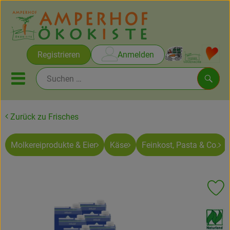
Warenko
Registrieren
Anmelden
Link
Mobiles Menu öffnen oder sc
Such
Zurück zu Frisches
Brot & Gebäck
Molkereiprodukte & Eier
Käse
Feinkost, Pasta & Co.
Rezepte
Themen
Pr
Ökokisten
, Verband:
Obst & Gemüse