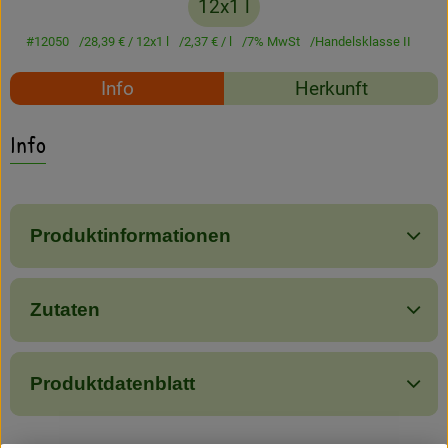
12x1 l
Amperhof-Blog
#12050
28,39 €
/ 12x1 l
2,37 €
/ l
7% MwSt
Handelsklasse II
Entdecken
Rezepte
Info
Herkunft
Über uns
Es wurden keine passe
Entdecke passende Rezepte
Info
Produktinformationen
Zutaten
Produktdatenblatt