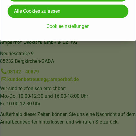
Herkunft
Alle Cookies zulassen
Cookieeinstellungen
DIV
Amperhof Ökokiste GmbH & Co. KG
Neuriesstraße 9
85232 Bergkirchen-GADA
08142 - 40879
kundenbetreuung@amperhof.de
Wir sind telefonisch erreichbar:
Mo.-Do. 10:00-12:30 und 16:00-18:00 Uhr
Fr. 10:00-12:30 Uhr
Außerhalb dieser Zeiten können Sie uns eine Nachricht auf dem
Anrufbeantworter hinterlassen und wir rufen Sie zurück.