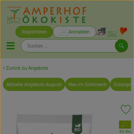
Warenko
Registrieren
Anmelden
Link
Mobiles Menu öffnen oder sc
Such
Zurück zu Angebote
Brot & Gebäck
Aktuelle Angebote August
Neu im Sortiment
Solange V
Rezepte
Themen
Pr
Ökokisten
, Verband:
Obst & Gemüse
EG-Bio