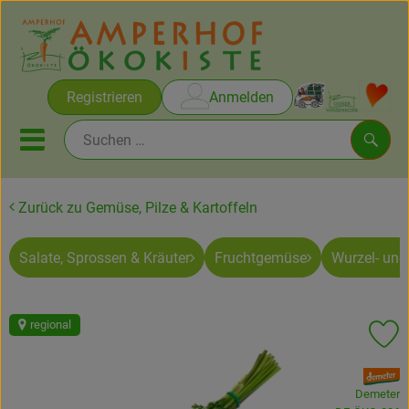
Warenko
Registrieren
Anmelden
Link
Mobiles Menu öffnen oder sc
Such
Zurück zu Gemüse, Pilze & Kartoffeln
Brot & Gebäck
Salate, Sprossen & Kräuter
Fruchtgemüse
Wurzel- un
Rezepte
Themen
regional
Pr
Ökokisten
, Verband:
Obst & Gemüse
Demeter