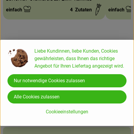
einfach
4
Zutaten
einfach
Schwierigkeit:
Schwierigke
Info
Liebe Kundinnen, liebe Kunden, Cookies
gewährleisten, dass Ihnen das richtige
Angebot für Ihren Liefertag angezeigt wird.
Koriander - bekannt aus der indischen Küche.
Fischmarinaden, Wild- und Fischbeizen mit Koriander geben
Nur notwendige Cookies zulassen
den Gerichten "Frische". Auch im Hummus finden wir
frischen Koriander.
Alle Cookies zulassen
Noch mehr über Koriander erfahren Sie in unserer
Cookieeinstellungen
Warenkunde
.