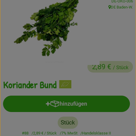
, Kontrollstelle
DE-ÖKO-006
DE Baden-W.
Frisches
, Herkunft:
Angebote
Haltbares
Getränke
Naturkosmetik
2,89 €
/ Stück
Drogerie
Koriander Bund
Gratis Ökokiste im Wert von 25 Euro
hinzufügen
Produkt zum Warenkorb hinzufü
Veranstaltungen
Stück
Kundenbrief
#88
2,89 €
/ Stück
7% MwSt
Handelsklasse II