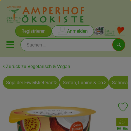
Warenko
Registrieren
Anmelden
Link
Mobiles Menu öffnen oder sc
Such
Zurück zu Vegetarisch & Vegan
Brot & Gebäck
Soja der Eiweißlieferant
Seitan, Lupine & Co.
Sahnealt
Rezepte
Themen
Pr
Ökokisten
, Verband:
Obst & Gemüse
EG-Bio