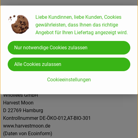
Herkunft
Liebe Kundinnen, liebe Kunden, Cookies
gewährleisten, dass Ihnen das richtige
Angebot für Ihren Liefertag angezeigt wird.
Hersteller: Harvest Moon
Nur notwendige Cookies zulassen
Deutschland
Alle Cookies zulassen
Cookieeinstellungen
Whollees GmbH
Harvest Moon
D 22769 Hamburg
Kontrollnummer DE-ÖKO-012,AT-BIO-301
www.harvestmoon.de
(Daten von Ecoinform)