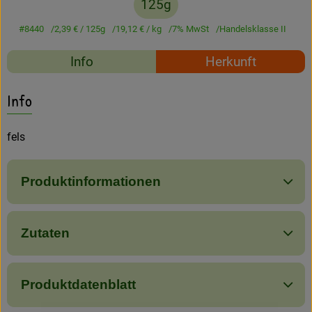
125g
Amperhof-Blog
#8440
2,39 €
/ 125g
19,12 €
/ kg
7% MwSt
Handelsklasse II
Entdecken
Rezepte
Info
Herkunft
Über uns
Es wurden keine passe
Entdecke passende Rezepte
Info
fels
Produktinformationen
Zutaten
Produktdatenblatt