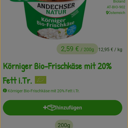
Bioland
, Kontrollstell
AT-BIO-902
Frisches
Österreich
, Herkunft:
Angebote
Haltbares
Getränke
2,59 €
/ 200g
12,95 €
/ kg
Naturkosmetik
Körniger Bio-Frischkäse mit 20%
Drogerie
Fett i.Tr.
Körniger Bio-Frischkäse mit 20% Fett i.Tr.
Gratis Ökokiste im Wert von 25 Euro
Veranstaltungen
hinzufügen
Produkt zum Warenkorb hinzufü
Kundenbrief
200g