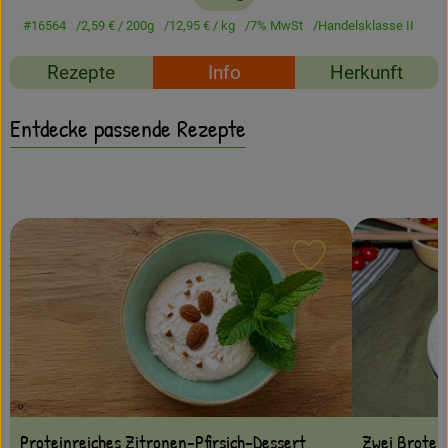
Amperhof-Blog
#16564
2,59 €
/ 200g
12,95 €
/ kg
7% MwSt
Handelsklasse II
Entdecken
Rezepte
Info
Herkunft
Über uns
Entdecke passende Rezepte
Rezept zu Favour
Zwei Brote 
Proteinreiches Zitronen-Pfirsich-Dessert