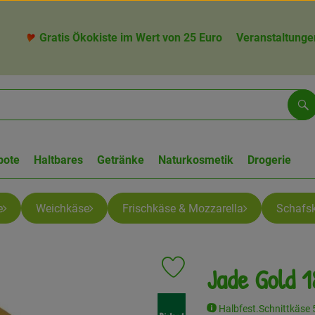
Gratis Ökokiste im Wert von 25 Euro
Veranstaltunge
Su
bote
Haltbares
Getränke
Naturkosmetik
Drogerie
e
Weichkäse
Frischkäse & Mozzarella
Schafs
Jade Gold 
Produkt zu Favouriten hinzufüge
, Verband:
Halbfest.Schnittkäse 5