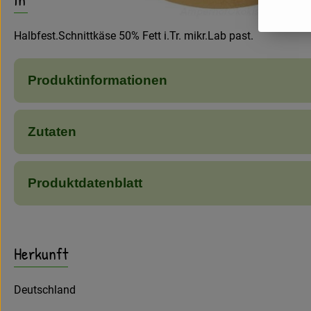
Halbfest.Schnittkäse 50% Fett i.Tr. mikr.Lab past.
Produktinformationen
Zutaten
Produktdatenblatt
Herkunft
Deutschland