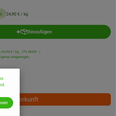
ck
24,90 €
/ kg
hinzufügen
Produkt zum Warenkorb hinzufügen
24,90 €
/ kg
7% MwSt
rd genau eingewogen.
ss
rd.
Herkunft
assen