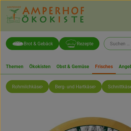
Brot & Gebäck
Rezepte
Themen
Ökokisten
Obst & Gemüse
Frisches
Ange
Rohmilchkäse
Berg- und Hartkäse
Schnittkäs