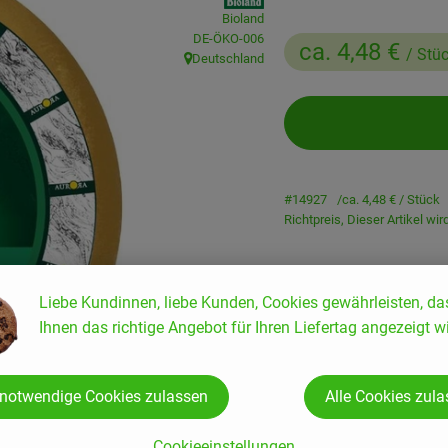
Bioland
, Kontrollstelle:
DE-ÖKO-006
ca. 4,48 €
/ Stü
Deutschland
, Herkunft:
#14927
ca. 4,48 €
/ Stück
Richtpreis,
Dieser Artikel wi
Liebe Kundinnen, liebe Kunden, Cookies gewährleisten, da
Ihnen das richtige Angebot für Ihren Liefertag angezeigt wi
Rezepte
 notwendige Cookies zulassen
Alle Cookies zul
enden Rezepte gefunden.
Cookieeinstellungen