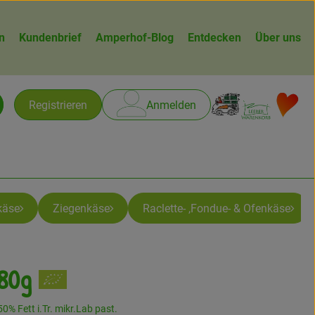
n
Kundenbrief
Amperhof-Blog
Entdecken
Über uns
Warenk
L
Registrieren
Anmelden
chen
käse
Ziegenkäse
Raclette- ,Fondue- & Ofenkäse
180g
n
0% Fett i.Tr. mikr.Lab past.