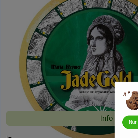
Info
Nur
Es wurden keine pass
Entdecke passende Rezepte
Info