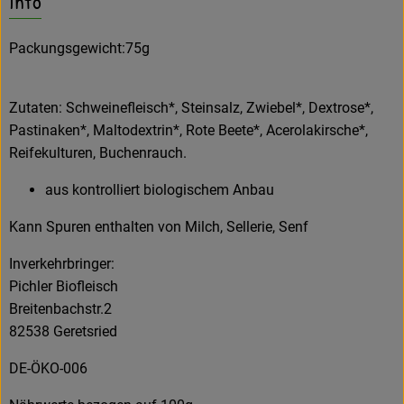
Info
Amperhof-Blog
Entdecken
Packungsgewicht:75g
Über uns
Zutaten: Schweinefleisch*, Steinsalz, Zwiebel*, Dextrose*,
Pastinaken*, Maltodextrin*, Rote Beete*, Acerolakirsche*,
Reifekulturen, Buchenrauch.
aus kontrolliert biologischem Anbau
Kann Spuren enthalten von Milch, Sellerie, Senf
Inverkehrbringer:
Pichler Biofleisch
Breitenbachstr.2
82538 Geretsried
DE-ÖKO-006