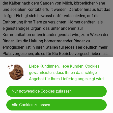
der Kälber nach dem Saugen von Milch, körperlicher Nähe
und sozialem Kontakt erfüllt werden. Darüber hinaus hat das
Hofgut Eichigt sich bewusst dafür entschieden, auf die
Enthornung ihrer Tiere zu verzichten. Hörner gehören, als
eigenständiges Organ, das unter anderem zur
Kommunikation untereinander genutzt wird, zum Wesen der
Rinder. Um die Haltung hörnertragender Rinder zu
ermöglichen, ist in ihren Ställen für jedes Tier deutlich mehr
Platz vorgesehen, als es für Bio-Betriebe vorgeschrieben ist.
Liebe Kundinnen, liebe Kunden, Cookies
Tauernlamm - Fleischprodukte aus der Nationalparkregion
gewährleisten, dass Ihnen das richtige
"Hohe Tauern"
Angebot für Ihren Liefertag angezeigt wird.
Die Tiere wachsen in der Nationalparkregion "Hohe Tauern"
Nur notwendige Cookies zulassen
unter natürlicher Haltung heran und werden auf den
Bergbauernhöfen schlachtfertig gefüttert.
Tauernlammfleisch ist das Ergebnis notwendiger
Alle Cookies zulassen
Rückbesinnung auf eine regionale, natürliche und