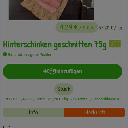
Frisches
Angebote
4,29 €
/ Stück
57,20 €
/ kg
Haltbares
Hinterschinken geschnitten 75g
Getränke
Biolandmetzgerei Pichler
Naturkosmetik
Drogerie
hinzufügen
Produkt zum Warenkorb hinzufü
Stück
Gratis Ökokiste im Wert von 25 Euro
#17126
4,29 €
/ Stück
57,20 €
/ kg
7% MwSt
Handelsklasse II
Veranstaltungen
Rezepte
Info
Herkunft
Kundenbrief
Es wurden keine passe
Entdecke passende Rezepte