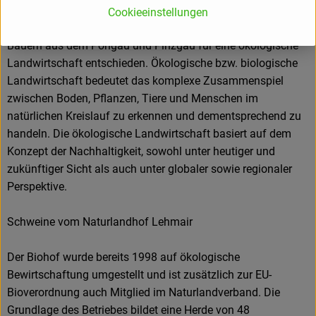
nachhaltige Lebensweise. Aus Überzeugung von der
Cookieeinstellungen
Richtigkeit dieser Bestrebung, haben sich gleichgesinnte
Bauern aus dem Pongau und Pinzgau für eine ökologische
Landwirtschaft entschieden. Ökologische bzw. biologische
Landwirtschaft bedeutet das komplexe Zusammenspiel
zwischen Boden, Pflanzen, Tiere und Menschen im
natürlichen Kreislauf zu erkennen und dementsprechend zu
handeln. Die ökologische Landwirtschaft basiert auf dem
Konzept der Nachhaltigkeit, sowohl unter heutiger und
zukünftiger Sicht als auch unter globaler sowie regionaler
Perspektive.
Schweine vom Naturlandhof Lehmair
Der Biohof wurde bereits 1998 auf ökologische
Bewirtschaftung umgestellt und ist zusätzlich zur EU-
Bioverordnung auch Mitglied im Naturlandverband. Die
Grundlage des Betriebes bildet eine Herde von 48