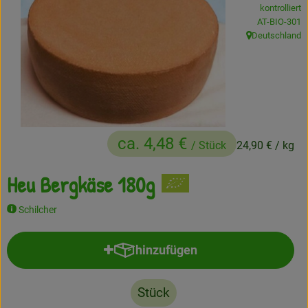
kontrolliert
Frisches
, Kontrollstell
AT-BIO-301
Deutschland
, Herkunft:
Angebote
Haltbares
Getränke
Naturkosmetik
ca. 4,48 €
/ Stück
24,90 €
/ kg
Drogerie
Heu Bergkäse 180g
Schilcher
Gratis Ökokiste im Wert von 25 Euro
hinzufügen
Veranstaltungen
Produkt zum Warenkorb hinzufü
Kundenbrief
Stück