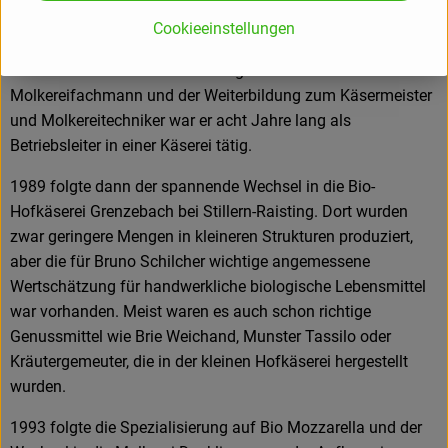
früh Kontakt zur Milchwirtschaft, der naturnahen
Cookieeinstellungen
Landwirtschaft und der Käserei.
Nach der klassischen Ausbildung zum Käser und
Molkereifachmann und der Weiterbildung zum Käsermeister
und Molkereitechniker war er acht Jahre lang als
Betriebsleiter in einer Käserei tätig.
1989 folgte dann der spannende Wechsel in die Bio-
Hofkäserei Grenzebach bei Stillern-Raisting. Dort wurden
zwar geringere Mengen in kleineren Strukturen produziert,
aber die für Bruno Schilcher wichtige angemessene
Wertschätzung für handwerkliche biologische Lebensmittel
war vorhanden. Meist waren es auch schon richtige
Genussmittel wie Brie Weichand, Munster Tassilo oder
Kräutergemeuter, die in der kleinen Hofkäserei hergestellt
wurden.
1993 folgte die Spezialisierung auf Bio Mozzarella und der