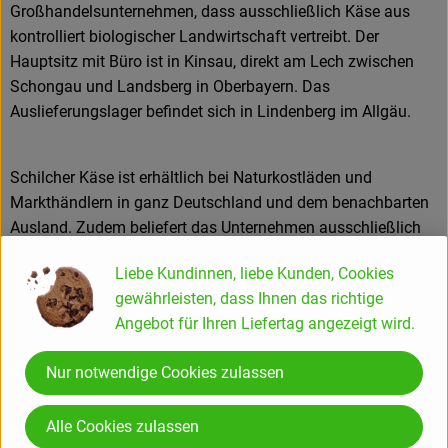
Großhandelsunternehmen, dass ausschließlich Käse aus
kontrolliert biologischer Landwirtschaft vertreibt. Der
Hauptsitz mit Büro ist in Kinsau, direkt am Lech zwischen
Schongau und Landsberg in Oberbayern. Das
Auslieferungslager befindet sich in Lindenberg im Allgäu.
Schilcher Käse ist erhältlich bei Naturkostläden und
Markthändlern in ganz Deutschland und dem benachbarten
Ausland. Zudem beliefert das Unternehmen ausschließlich
biologische Gastronomie und Hotels. Der Käse kommt aus
Liebe Kundinnen, liebe Kunden, Cookies
allen wichtigen Herkunftsregionen, regional aus dem Allgäu
gewährleisten, dass Ihnen das richtige
und Deutschland und international mit Klassikern und
Angebot für Ihren Liefertag angezeigt wird.
exklusiven Spezialitäten, hauptsächlich aus der Schweiz,
Frankreich, Italien, Österreich und Holland.
Nur notwendige Cookies zulassen
1957 wurde Bruno Schilcher, der Gründer der Schilcher Käse
GmbH, in Kinsau am Lechrain zwischen Schongau und
Alle Cookies zulassen
Landsberg geboren. Auf dem elterlichen Hof hatte er schon