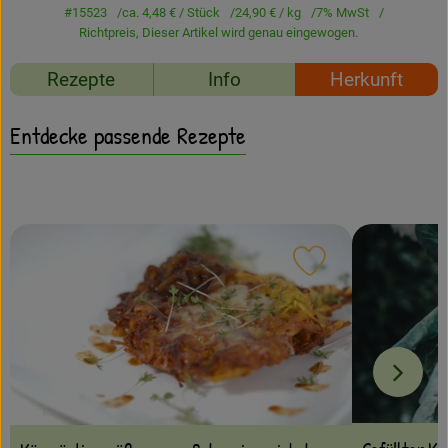
Amperhof-Blog
#15523
ca. 4,48 €
/ Stück
24,90 €
/ kg
7% MwSt
Richtpreis,
Dieser Artikel wird genau eingewogen.
Entdecken
Rezepte
Info
Herkunft
Über uns
Entdecke passende Rezepte
Rezept zu Favour