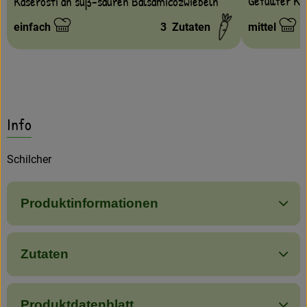
Gefüllter Ko
Käserösti an süß-sauren Balsamicozwiebeln
einfach
3
Zutaten
mittel
Schwierigkeit:
Schwierigke
Info
Schilcher
Produktinformationen
Zutaten
Produktdatenblatt