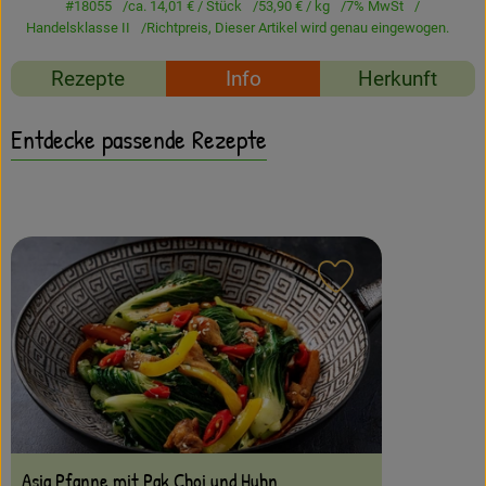
Amperhof-Blog
#18055
ca. 14,01 €
/ Stück
53,90 €
/ kg
7% MwSt
Handelsklasse II
Richtpreis,
Dieser Artikel wird genau eingewogen.
Entdecken
Rezepte
Info
Herkunft
Über uns
Entdecke passende Rezepte
Rezept zu Favour
Asia Pfanne mit Pak Choi und Huhn