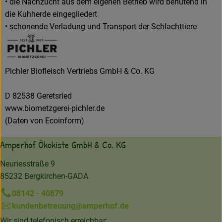
• die Nachzucht aus dem eigenen Betrieb wird behütend in
die Kuhherde eingegliedert
• schonende Verladung und Transport der Schlachttiere
Pichler Biofleisch Vertriebs GmbH & Co. KG
D 82538 Geretsried
www.biometzgerei-pichler.de
(Daten von Ecoinform)
Amperhof Ökokiste GmbH & Co. KG
Neuriesstraße 9
85232 Bergkirchen-GADA
08142 - 40879
kundenbetreuung@amperhof.de
Wir sind telefonisch erreichbar: