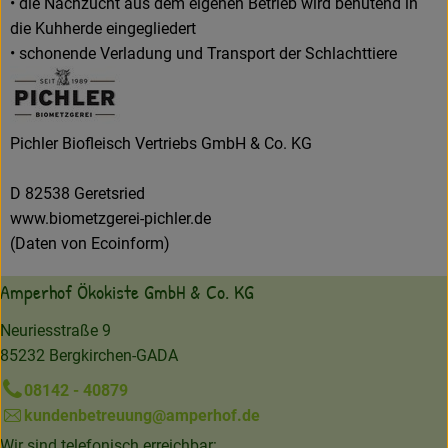
• die Nachzucht aus dem eigenen Betrieb wird behütend in
die Kuhherde eingegliedert
• schonende Verladung und Transport der Schlachttiere
Pichler Biofleisch Vertriebs GmbH & Co. KG
D 82538 Geretsried
www.biometzgerei-pichler.de
(Daten von Ecoinform)
Amperhof Ökokiste GmbH & Co. KG
Neuriesstraße 9
85232 Bergkirchen-GADA
08142 - 40879
kundenbetreuung@amperhof.de
Wir sind telefonisch erreichbar: