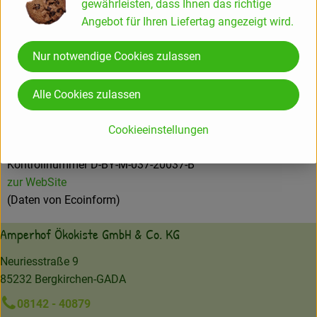
gewährleisten, dass Ihnen das richtige
Angebot für Ihren Liefertag angezeigt wird.
Deutschland
Nur notwendige Cookies zulassen
Alle Cookies zulassen
Milchwerke Berchtesgadener Land Chiemgau eG
Cookieeinstellungen
D 83451 Piding
Kontrollnummer D-BY-M-037-20037-B
zur WebSite
(Daten von Ecoinform)
Amperhof Ökokiste GmbH & Co. KG
Neuriesstraße 9
85232 Bergkirchen-GADA
08142 - 40879