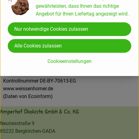
gewährleisten, dass Ihnen das richtige
Hersteller: Greenhorn
Angebot für Ihren Liefertag angezeigt wird.
Deutschland
Nur notwendige Cookies zulassen
Alle Cookies zulassen
Weißenhorner Molkerei GmbH
Cookieeinstellungen
D 89264 Weißenhorn
Kontrollnummer DE-BY-70613-EG
www.weissenhorner.de
(Daten von Ecoinform)
Amperhof Ökokiste GmbH & Co. KG
Neuriesstraße 9
85232 Bergkirchen-GADA