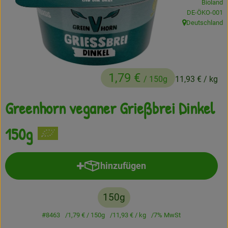
Bioland
, Kontrollstelle
DE-ÖKO-001
Frisches
Deutschland
, Herkunft:
Angebote
Haltbares
1,79 €
/ 150g
11,93 €
/ kg
Getränke
Greenhorn veganer Grießbrei Dinkel
Naturkosmetik
Drogerie
150g
Gratis Ökokiste im Wert von 25 Euro
hinzufügen
Produkt zum Warenkorb hinzufü
Veranstaltungen
150g
Kundenbrief
#8463
1,79 €
/ 150g
11,93 €
/ kg
7% MwSt