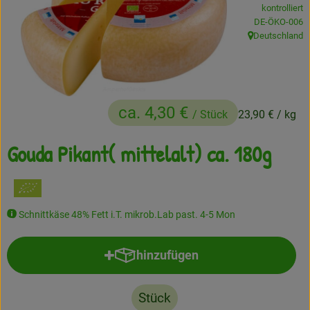
kontrolliert
Frisches
, Kontrollstelle
DE-ÖKO-006
Deutschland
, Herkunft:
Angebote
Haltbares
ca. 4,30 €
Getränke
/ Stück
23,90 €
/ kg
Naturkosmetik
Gouda Pikant( mittelalt) ca. 180g
Drogerie
Schnittkäse 48% Fett i.T. mikrob.Lab past. 4-5 Mon
Gratis Ökokiste im Wert von 25 Euro
Veranstaltungen
hinzufügen
Produkt zum Warenkorb hinzufü
Kundenbrief
Stück