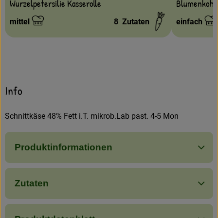
Blumenkohl-
Wurzelpetersilie Kasserolle
mittel
8
Zutaten
einfach
Schwierigkeit:
Schwierigke
Info
Schnittkäse 48% Fett i.T. mikrob.Lab past. 4-5 Mon
Produktinformationen
Zutaten