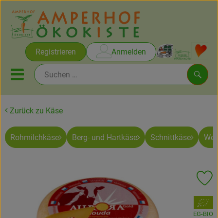
Warenko
Registrieren
Anmelden
Link
Mobiles Menu öffnen oder sc
Such
Zurück zu Käse
Brot & Gebäck
Rohmilchkäse
Berg- und Hartkäse
Schnittkäse
Wei
Rezepte
Themen
Pr
Ökokisten
, Verband:
Obst & Gemüse
EG-BIO