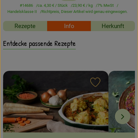
Amperhof-Blog
#14686
ca. 4,30 €
/ Stück
23,90 €
/ kg
7% MwSt
Handelsklasse II
Richtpreis,
Dieser Artikel wird genau eingewogen.
Entdecken
Rezepte
Info
Herkunft
Über uns
Entdecke passende Rezepte
Rezept zu Favour