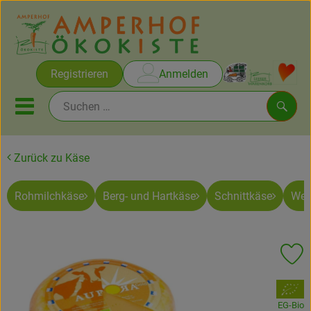
Warenko
Registrieren
Anmelden
Link
Mobiles Menu öffnen oder sc
Such
Zurück zu Käse
Brot & Gebäck
Rohmilchkäse
Berg- und Hartkäse
Schnittkäse
Wei
Rezepte
Themen
Pr
Ökokisten
, Verband:
Obst & Gemüse
EG-Bio