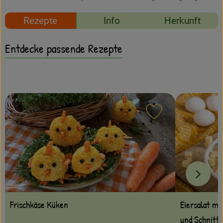
Amperhof-Blog
Rezepte
Info
Herkunft
Entdecken
Entdecke passende Rezepte
Über uns
Rezept zu Favour
Eiersalat mi
Frischkäse Küken
und Schnittl