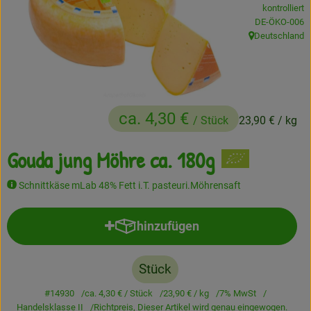
kontrolliert
Frisches
, Kontrollstelle
DE-ÖKO-006
Deutschland
, Herkunft:
Angebote
Haltbares
Getränke
ca. 4,30 €
/ Stück
23,90 €
/ kg
Naturkosmetik
Gouda jung Möhre ca. 180g
Drogerie
Schnittkäse mLab 48% Fett i.T. pasteuri.Möhrensaft
Gratis Ökokiste im Wert von 25 Euro
hinzufügen
Produkt zum Warenkorb hinzufü
Veranstaltungen
Stück
Kundenbrief
#14930
ca. 4,30 €
/ Stück
23,90 €
/ kg
7% MwSt
Handelsklasse II
Richtpreis,
Dieser Artikel wird genau eingewogen.