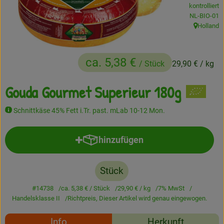
kontrolliert
Frisches
, Kontrollstel
NL-BIO-01
Holland
, Herkunft:
Angebote
Haltbares
ca. 5,38 €
/ Stück
29,90 €
/ kg
Getränke
Gouda Gourmet Superieur 180g
Naturkosmetik
Schnittkäse 45% Fett i.Tr. past. mLab 10-12 Mon.
Drogerie
hinzufügen
Produkt zum Warenkorb hinzufü
Gratis Ökokiste im Wert von 25 Euro
Stück
Veranstaltungen
#14738
ca. 5,38 €
/ Stück
29,90 €
/ kg
7% MwSt
Handelsklasse II
Richtpreis,
Dieser Artikel wird genau eingewogen.
Kundenbrief
Rezepte
Info
Herkunft