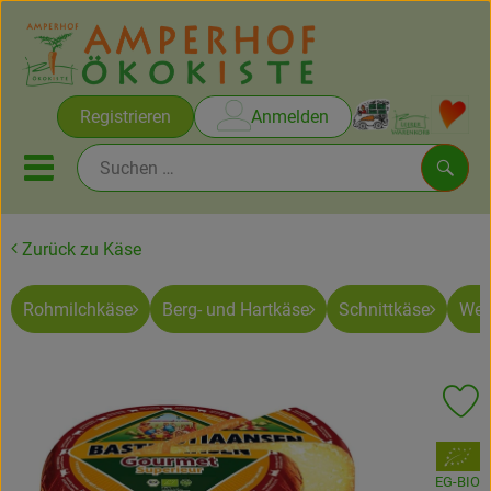
Warenko
Registrieren
Anmelden
Link
Mobiles Menu öffnen oder sc
Such
Zurück zu Käse
Brot & Gebäck
Rohmilchkäse
Berg- und Hartkäse
Schnittkäse
Wei
Rezepte
Themen
Pr
Ökokisten
, Verband:
Obst & Gemüse
EG-BIO