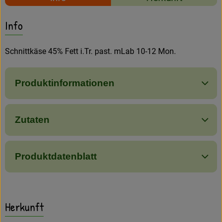
Amperhof-Blog
Es wurden keine passe
Entdecke passende Rezepte
Info
Entdecken
Über uns
Schnittkäse 45% Fett i.Tr. past. mLab 10-12 Mon.
Produktinformationen
Zutaten
Produktdatenblatt
Herkunft