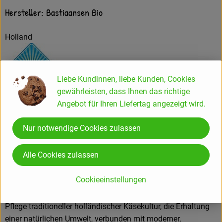
Hersteller: Bastiaansen Bio
Holland
Liebe Kundinnen, liebe Kunden, Cookies
gewährleisten, dass Ihnen das richtige
Angebot für Ihren Liefertag angezeigt wird.
Vandersterre Holland B.V.
Nur notwendige Cookies zulassen
NL 2411 NT Bodegraven
Bastiaansen ist einer der Bio-Pioniere Hollands mit fast 30-
Alle Cookies zulassen
jähriger Erfahrung in der Entwicklung und Herstellung
biologischer Käse-Spezialitäten. Ehrlichkeit, Qualität und
Cookieeinstellungen
Umweltbewusstsein sind bis auf den heutigen Tag
wesentliche Bestandteile der Unternehmensphilosophie. Die
Pflege traditioneller holländischer Käsekultur, die Erhaltung
einer natürlichen Umwelt, verbunden mit moderner,