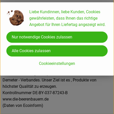
Herkunft
Liebe Kundinnen, liebe Kunden, Cookies
gewährleisten, dass Ihnen das richtige
Hersteller: die beerenbauern
Angebot für Ihren Liefertag angezeigt wird.
DIV
Nur notwendige Cookies zulassen
Alle Cookies zulassen
die beerenbauern GmbH & Co. KG
Cookieeinstellungen
D 91320 Ebermannstadt
Wir arbeiten biologisch dynamisch nach den Richtlinien des
Demeter - Verbandes. Unser Ziel ist es , Produkte von
höchster Qualität zu erzeugen.
Kontrollnummer DE-BY-037-87243-B
www.die-beerenbauern.de
(Daten von Ecoinform)