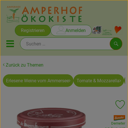
Warenko
Registrieren
Anmelden
Link
Mobiles Menu öffnen oder sc
Such
Zurück zu Themen
Brot & Gebäck
Erlesene Weine vom Ammersee
Tomate & Mozzarella
Rezepte
Themen
Pr
Ökokisten
, Verband:
Obst & Gemüse
Demeter