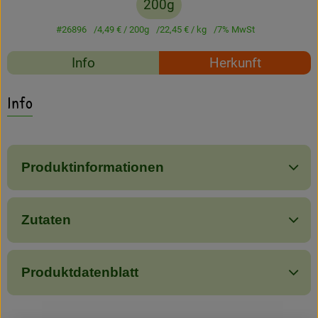
200g
Amperhof-Blog
#26896
4,49 €
/ 200g
22,45 €
/ kg
7% MwSt
Entdecken
Rezepte
Info
Herkunft
Über uns
Es wurden keine passe
Entdecke passende Rezepte
Info
Produktinformationen
Zutaten
Produktdatenblatt