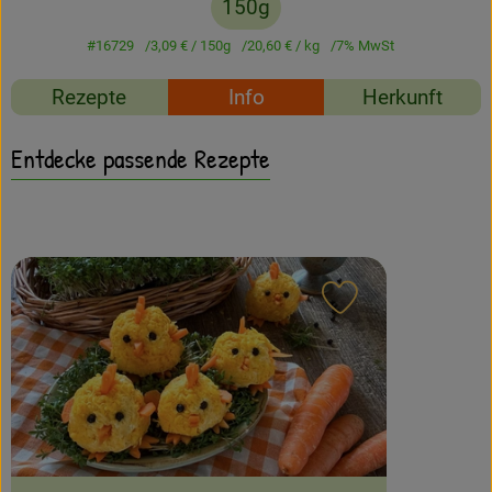
150g
Amperhof-Blog
#16729
3,09 €
/ 150g
20,60 €
/ kg
7% MwSt
Entdecken
Rezepte
Info
Herkunft
Über uns
Entdecke passende Rezepte
Rezept zu Favour