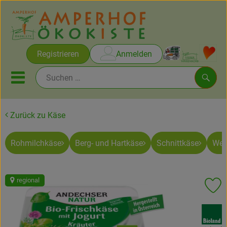
Warenko
Registrieren
Anmelden
Link
Mobiles Menu öffnen oder sc
Such
Zurück zu Käse
Brot & Gebäck
Rohmilchkäse
Berg- und Hartkäse
Schnittkäse
Wei
Rezepte
Themen
regional
Pr
Ökokisten
, Verband:
Obst & Gemüse