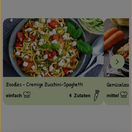
Amperhof-Blog
Entdecken
Über uns
Rezept zu Favour
Zoodles - Cremige Zucchini-Spaghetti
Gemüselasag
einfach
4
Zutaten
mittel
Schwierigkeit:
Schwierigke