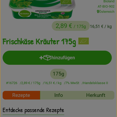
Bioland
, Kontrollstell
AT-BIO-902
Frisches
Österreich
, Herkunft:
Angebote
2,89 €
/ 175g
16,51 €
/ kg
Haltbares
Frischkäse Kräuter 175g
Getränke
Naturkosmetik
hinzufügen
Produkt zum Warenkorb hinzufü
Drogerie
175g
#16726
2,89 €
/ 175g
16,51 €
/ kg
7% MwSt
Handelsklasse II
Gratis Ökokiste im Wert von 25 Euro
Rezepte
Info
Herkunft
Veranstaltungen
Kundenbrief
Entdecke passende Rezepte