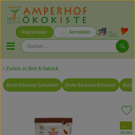
Warenko
Registrieren
Anmelden
Link
Mobiles Menu öffnen oder sc
Such
Zurück zu Brot & Gebäck
Brot & Gebäck
Brote Bäckerei Schubert
Brote Bäckerei Bömmel
Brote
Rezepte
Themen
Pr
Ökokisten
, Verband:
Obst & Gemüse
EG-Bio