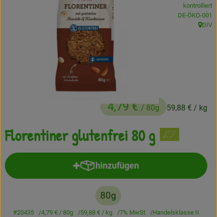
kontrolliert
Frisches
, Kontrollstelle
DE-ÖKO-001
DIV
, Herku
Angebote
Haltbares
Getränke
Naturkosmetik
4,79 €
/ 80g
59,88 €
/ kg
Drogerie
Florentiner glutenfrei 80 g
Gratis Ökokiste im Wert von 25 Euro
hinzufügen
Produkt zum Warenkorb hinzufü
Veranstaltungen
80g
Kundenbrief
#20435
4,79 €
/ 80g
59,88 €
/ kg
7% MwSt
Handelsklasse II