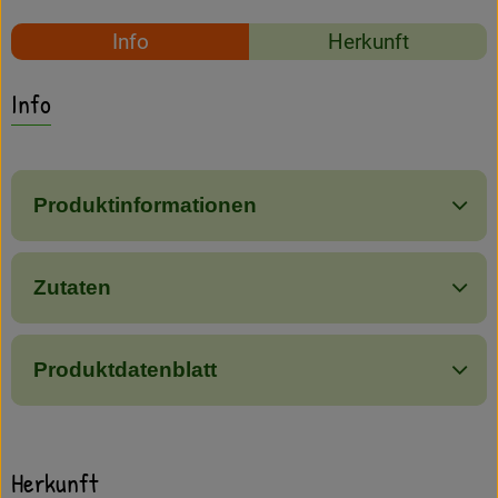
Amperhof-Blog
Rezepte
Info
Herkunft
Entdecken
Es wurden keine passe
Entdecke passende Rezepte
Info
Über uns
Produktinformationen
Zutaten
Produktdatenblatt
Herkunft