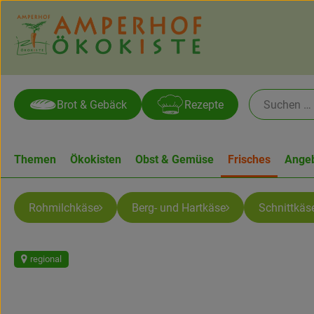
Brot & Gebäck
Rezepte
Themen
Ökokisten
Obst & Gemüse
Frisches
Ange
Rohmilchkäse
Berg- und Hartkäse
Schnittkäs
regional