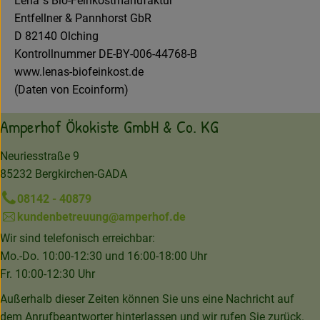
Lena´s Bio-Feinkostmanufaktur
Entfellner & Pannhorst GbR
D 82140 Olching
Kontrollnummer DE-BY-006-44768-B
www.lenas-biofeinkost.de
(Daten von Ecoinform)
Amperhof Ökokiste GmbH & Co. KG
Neuriesstraße 9
85232 Bergkirchen-GADA
08142 - 40879
kundenbetreuung@amperhof.de
Wir sind telefonisch erreichbar:
Mo.-Do. 10:00-12:30 und 16:00-18:00 Uhr
Fr. 10:00-12:30 Uhr
Außerhalb dieser Zeiten können Sie uns eine Nachricht auf
dem Anrufbeantworter hinterlassen und wir rufen Sie zurück.