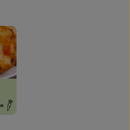
Rezept zu Favouriten hinzufügen
en