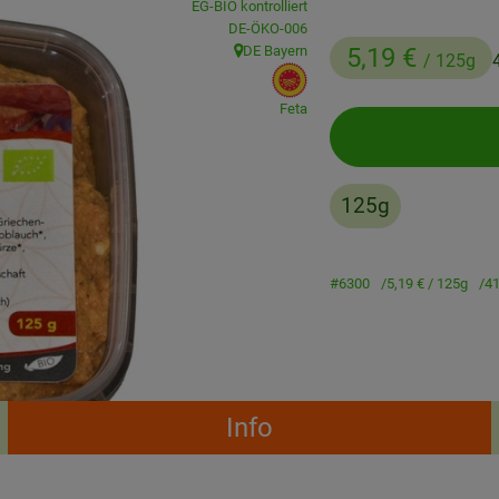
EG-BIO kontrolliert
, Kontrollstelle:
DE-ÖKO-006
DE Bayern
5,19 €
/ 125g
, Herkunft:
, EU Herkunft:
Feta
125g
#6300
5,19 €
/ 125g
41
Info