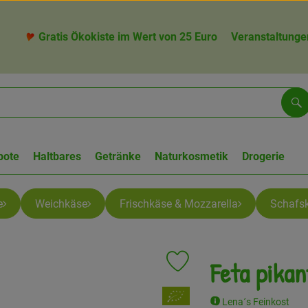
Gratis Ökokiste im Wert von 25 Euro
Veranstaltunge
Su
bote
Haltbares
Getränke
Naturkosmetik
Drogerie
e
Weichkäse
Frischkäse & Mozzarella
Schafs
Feta pikan
Produkt zu Favouriten hinzufü
, Verband:
Lena´s Feinkost