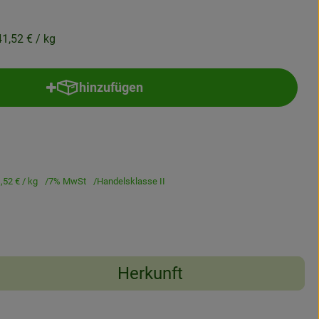
41,52 €
/ kg
hinzufügen
Produkt zum Warenkorb hinzufügen
,52 €
/ kg
7% MwSt
Handelsklasse II
Herkunft