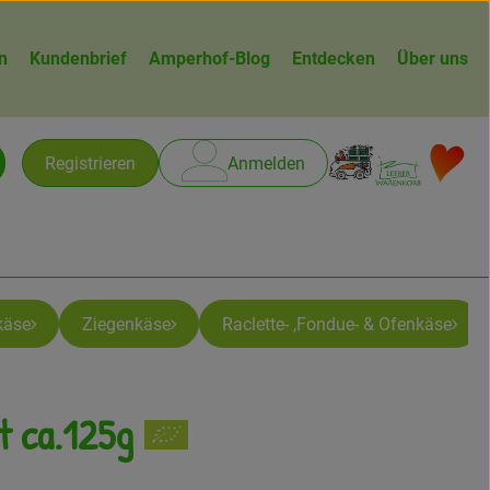
n
Kundenbrief
Amperhof-Blog
Entdecken
Über uns
Warenk
L
Registrieren
Anmelden
chen
käse
Ziegenkäse
Raclette- ,Fondue- & Ofenkäse
t ca.125g
gen