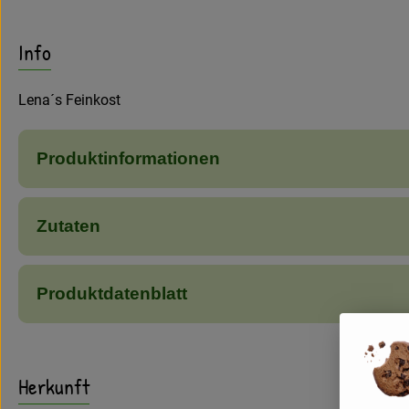
Info
Lena´s Feinkost
Produktinformationen
Zutaten
Produktdatenblatt
Herkunft