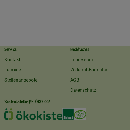
Service
Rechtliches
Kontakt
Impressum
Termine
Widerruf-Formular
Stellenangebote
AGB
Datenschutz
Kontrollstelle: DE-ÖKO-006
ekokiste
Externer Link zu /ueber-uns/oeko
Externer Link zu /regionale
Externer Link zu /ueb