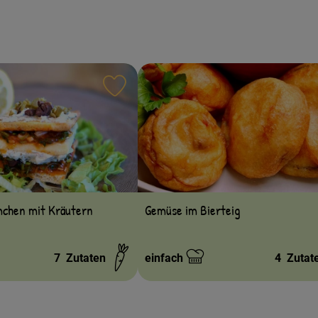
ten hinzufügen
Rezept zu Favouriten hinzufügen
mchen mit Kräutern
Gemüse im Bierteig
7
Zutaten
einfach
4
Zutat
Schwierigkeit: