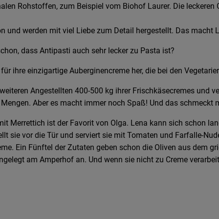
len Rohstoffen, zum Beispiel vom Biohof Laurer. Die leckeren Ol
n und werden mit viel Liebe zum Detail hergestellt. Das macht 
hon, dass Antipasti auch sehr lecker zu Pasta ist?
für ihre einzigartige Auberginencreme her, die bei den Vegetarier
weiteren Angestellten 400-500 kg ihrer Frischkäsecremes und verf
diese Mengen. Aber es macht immer noch Spaß! Und das schmeckt 
Merrettich ist der Favorit von Olga. Lena kann sich schon lange
lt sie vor die Tür und serviert sie mit Tomaten und Farfalle-Nud
me. Ein Fünftel der Zutaten geben schon die Oliven aus dem gri
gelegt am Amperhof an. Und wenn sie nicht zu Creme verarbeite