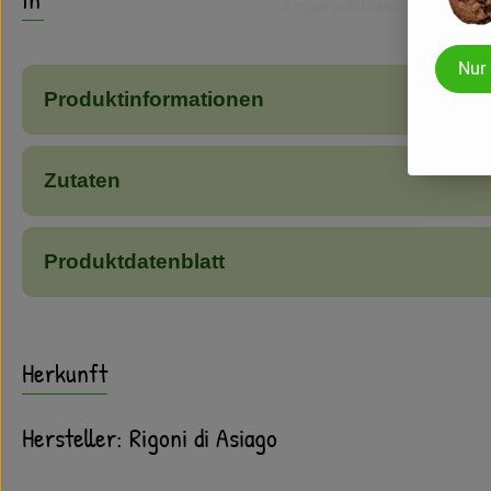
Nur
Produktinformationen
Zutaten
Produktdatenblatt
Herkunft
Hersteller: Rigoni di Asiago