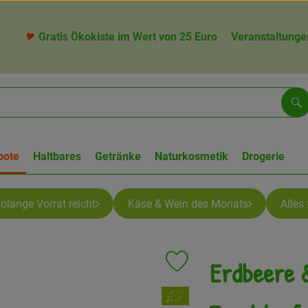
Gratis Ökokiste im Wert von 25 Euro
Veranstaltunge
Su
bote
Haltbares
Getränke
Naturkosmetik
Drogerie
olange Vorrat reicht
Käse & Wein des Monats
Alles
Erdbeere 
Produkt zu Favouriten hinzufü
, Verband: