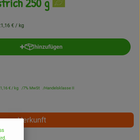
trich 250 g
21,16 €
/ kg
hinzufügen
Produkt zum Warenkorb hinzufügen
1,16 €
/ kg
7% MwSt
Handelsklasse II
Herkunft
ss
rd.