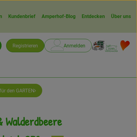
n
Kundenbrief
Amperhof-Blog
Entdecken
Über uns
Warenk
L
Registrieren
Anmelden
chen
 für den GARTEN
& Walderdbeere
gen