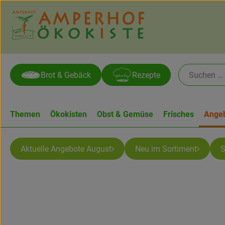
Brot & Gebäck
Rezepte
Themen
Ökokisten
Obst & Gemüse
Frisches
Ange
Aktuelle Angebote August
Neu im Sortiment
S