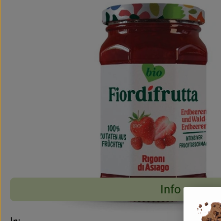
Info
Es wurden keine pass
Entdecke passende Rezepte
Info