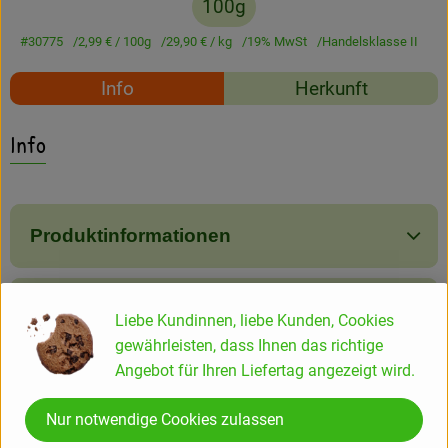
100g
Amperhof-Blog
#30775
2,99 €
/ 100g
29,90 €
/ kg
19% MwSt
Handelsklasse II
Entdecken
Rezepte
Info
Herkunft
Über uns
Es wurden keine passe
Entdecke passende Rezepte
Info
Produktinformationen
Produktdatenblatt
Liebe Kundinnen, liebe Kunden, Cookies
gewährleisten, dass Ihnen das richtige
Angebot für Ihren Liefertag angezeigt wird.
Herkunft
Nur notwendige Cookies zulassen