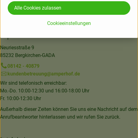
Hersteller: MID
Alle Cookies zulassen
Frankreich
Cookieeinstellungen
Amperhof Ökokiste GmbH & Co. KG
Neuriesstraße 9
85232 Bergkirchen-GADA
08142 - 40879
kundenbetreuung@amperhof.de
Wir sind telefonisch erreichbar:
Mo.-Do. 10:00-12:30 und 16:00-18:00 Uhr
Fr. 10:00-12:30 Uhr
Außerhalb dieser Zeiten können Sie uns eine Nachricht auf dem
Anrufbeantworter hinterlassen und wir rufen Sie zurück.