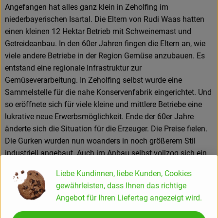
Angefangen hat alles ganz klein in Zeholfing im
niederbayerischen Isartal. Die Eltern von Rudi Waas hatten
einen kleinen 12 Hektar Betrieb mit Schweinemast und
Getreideanbau. In den 60er Jahren fingen die Eltern an, wie
viele andere Betriebe in der Region Gemüse anzubauen. Es
entstand eine regionale Infrastruktur zur
Gemüseverarbeitung. In Zeholfing selbst wurde eine
Sammelstelle für die nahe Konservenfabrik eingerichtet. Und
so eröffnete sich für viele kleine und mittlere Betriebe eine
lukrative neue Erwerbsmöglichkeit. Ende der 60er Jahre
änderte sich die Situation für die Erzeuger. Die Preise fielen.
Die Gurken wurden nun woanders in noch größerem Stil
industriell angebaut. Auch im Anbau selbst vollzog sich ein
Wandel. Um den niedrigeren Preis mit höheren Erträgen zu
Liebe Kundinnen, liebe Kunden, Cookies
kompensieren, wurden Düngung und der Einsatz von
gewährleisten, dass Ihnen das richtige
Pflanzenschutzmitteln stark gesteigert. In dieser Zeit
Angebot für Ihren Liefertag angezeigt wird.
absolvierte Rudi Waas seine landwirtschaftliche Ausbildung.
In der Berufsschule wurde ein hoher Aufwand an