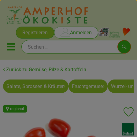
Warenko
Registrieren
Anmelden
Link
Mobiles Menu öffnen oder sc
Such
Zurück zu Gemüse, Pilze & Kartoffeln
Brot & Gebäck
Salate, Sprossen & Kräuter
Fruchtgemüse
Wurzel- un
Rezepte
Themen
regional
Pr
Ökokisten
, Verband:
Obst & Gemüse