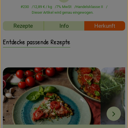
Amperhof-Blog
#230
12,89 €
/ kg
7% MwSt
Handelsklasse II
Dieser Artikel wird genau eingewogen.
Entdecken
Rezepte
Info
Herkunft
Über uns
Entdecke passende Rezepte
Rezept zu Favour