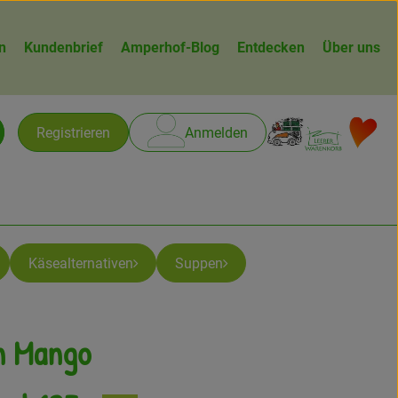
n
Kundenbrief
Amperhof-Blog
Entdecken
Über uns
Warenk
L
Registrieren
Anmelden
chen
Käsealternativen
Suppen
n Mango
n