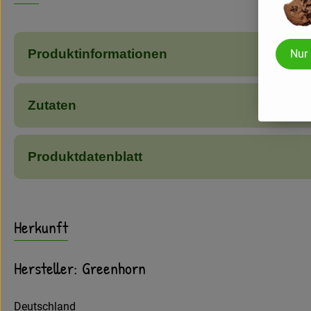
Produktinformationen
Nur
Zutaten
Produktdatenblatt
Herkunft
Hersteller: Greenhorn
Deutschland