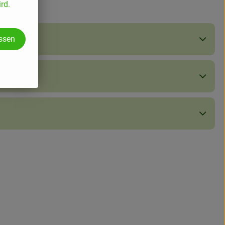
rd.
assen