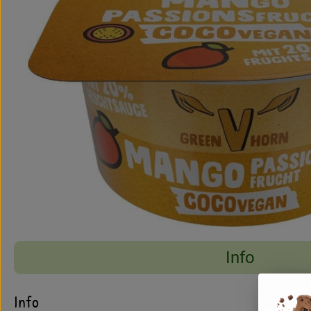
Info
Es wurden keine pass
Entdecke passende Rezepte
Info