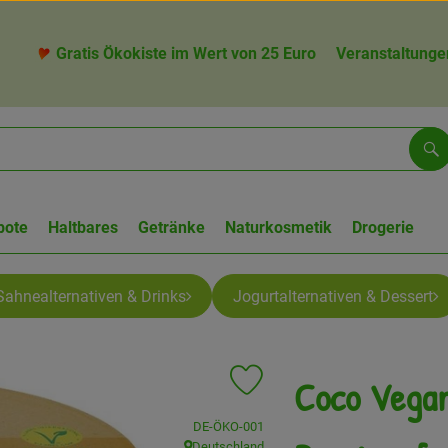
Gratis Ökokiste im Wert von 25 Euro
Veranstaltunge
Su
bote
Haltbares
Getränke
Naturkosmetik
Drogerie
Sahnealternativen & Drinks
Jogurtalternativen & Dessert
Coco Vega
Produkt zu Favouriten hinzufüge
, Kontrollstelle:
DE-ÖKO-001
Deutschland