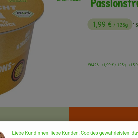
Passionsfr
, Herkunft:
1,99 €
/ 125g
15
#8426
1,99 €
/ 125g
15,
Rezepte
enden Rezepte gefunden.
Liebe Kundinnen, liebe Kunden, Cookies gewährleisten, da