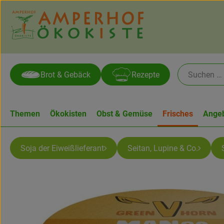
Brot & Gebäck
Rezepte
Themen
Ökokisten
Obst & Gemüse
Frisches
Ange
Soja der Eiweißlieferant
Seitan, Lupine & Co.