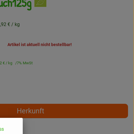
uch125g
,92 €
/ kg
Artikel ist aktuell nicht bestellbar!
92 €
/ kg
7% MwSt
Herkunft
ss