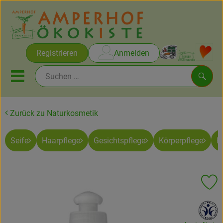
Warenko
Registrieren
Anmelden
Link
Mobiles Menu öffnen oder sc
Such
Zurück zu Naturkosmetik
Brot & Gebäck
Seife
Haarpflege
Gesichtspflege
Körperpflege
H
Rezepte
Themen
Pr
Ökokisten
, Verband:
Obst & Gemüse