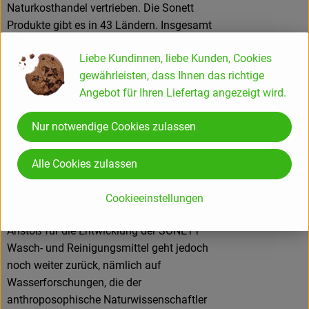
Naturkosthandel vertrieben. Die Sonett
Produkte gibt es in 43 Ländern. Insgesamt
31 europäischen und 12 außereuropäischen
Liebe Kundinnen, liebe Kunden, Cookies
Ländern und in 15 Sprachen.
gewährleisten, dass Ihnen das richtige
Angebot für Ihren Liefertag angezeigt wird.
Ausgangspunkt
Nur notwendige Cookies zulassen
SONETT gehört zu den Pionieren
ökologischer Wasch-und Reinigungsmittel
Alle Cookies zulassen
und wurde 1977 gegründet, parallel zu der
ganz neu aufkommenden
Cookieeinstellungen
Naturkostbewegung. Der ursprüngliche
Anstoß für die Entwicklung der SONETT
Wasch- und Reinigungsmittel geht jedoch
noch weiter zurück, nämlich auf
Wasserforschungen, die der
anthroposophische Naturwissenschaftler