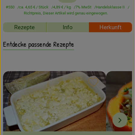
Amperhof-Blog
#550
ca. 4,65 €
/ Stück
4,89 €
/ kg
7% MwSt
Handelsklasse II
Richtpreis,
Dieser Artikel wird genau eingewogen.
Entdecken
Rezepte
Info
Herkunft
Über uns
Entdecke passende Rezepte
Rezept zu Favour