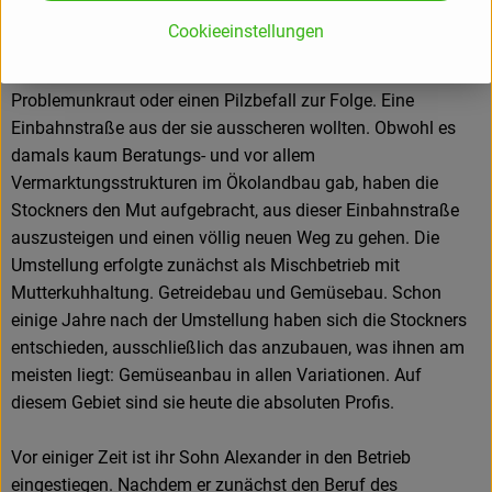
damals in den 80ern keine Zukunft mehr im konventionellen
Cookieeinstellungen
Gemüsebau. Jeder kurzfristige Erfolg einer teuren
Pestizidanwendung hatte ein neues unlösbares
Problemunkraut oder einen Pilzbefall zur Folge. Eine
Einbahnstraße aus der sie ausscheren wollten. Obwohl es
damals kaum Beratungs- und vor allem
Vermarktungsstrukturen im Ökolandbau gab, haben die
Stockners den Mut aufgebracht, aus dieser Einbahnstraße
auszusteigen und einen völlig neuen Weg zu gehen. Die
Umstellung erfolgte zunächst als Mischbetrieb mit
Mutterkuhhaltung. Getreidebau und Gemüsebau. Schon
einige Jahre nach der Umstellung haben sich die Stockners
entschieden, ausschließlich das anzubauen, was ihnen am
meisten liegt: Gemüseanbau in allen Variationen. Auf
diesem Gebiet sind sie heute die absoluten Profis.
Vor einiger Zeit ist ihr Sohn Alexander in den Betrieb
eingestiegen. Nachdem er zunächst den Beruf des