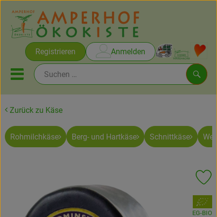
Warenko
Registrieren
Anmelden
Link
Mobiles Menu öffnen oder sc
Such
Zurück zu Käse
Brot & Gebäck
Rohmilchkäse
Berg- und Hartkäse
Schnittkäse
Wei
Rezepte
Themen
Pr
Ökokisten
, Verband:
Obst & Gemüse
EG-BIO