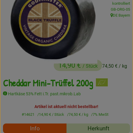
kontrolliert
Frisches
, Kontrollstell
GB-ORG-05
DE Bayern
, Herkunft:
Angebote
Haltbares
Getränke
Naturkosmetik
14,90 €
/ Stück
74,50 €
/ kg
Drogerie
Cheddar Mini-Trüffel 200g
Hartkäse 53% Fett i.Tr. past.mikrob.Lab
Gratis Ökokiste im Wert von 25 Euro
Artikel ist aktuell nicht bestellbar!
Veranstaltungen
#14621
14,90 €
/ Stück
74,50 €
/ kg
7% MwSt
Kundenbrief
Rezepte
Info
Herkunft