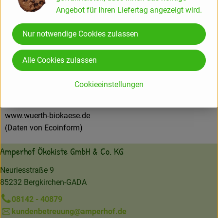
Hersteller: Würth Biokäse & Feinkost GmbH
Angebot für Ihren Liefertag angezeigt wird.
DE Bayern
Nur notwendige Cookies zulassen
Alle Cookies zulassen
Würth Biokäse & Feinkost GmbH
Cookieeinstellungen
D 91126 Schwabach
Kontrollnummer DE BY 50330 EG
www.wuerth-biokaese.de
(Daten von Ecoinform)
Amperhof Ökokiste GmbH & Co. KG
Neuriesstraße 9
85232 Bergkirchen-GADA
08142 - 40879
kundenbetreuung@amperhof.de