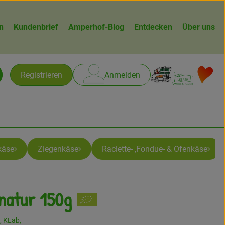
n
Kundenbrief
Amperhof-Blog
Entdecken
Über uns
Warenk
L
Registrieren
Anmelden
chen
käse
Ziegenkäse
Raclette- ,Fondue- & Ofenkäse
 natur 150g
n
., KLab,