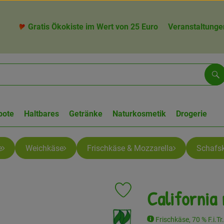
Gratis Ökokiste im Wert von 25 Euro
Veranstaltunge
Su
bote
Haltbares
Getränke
Naturkosmetik
Drogerie
e
Weichkäse
Frischkäse & Mozzarella
Schafs
California
Produkt zu Favouriten hinzufüge
, Verband:
Frischkäse, 70 % F.i.Tr