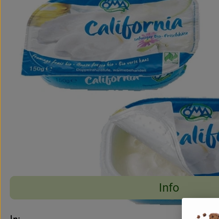
Info
Es wurden keine pass
Entdecke passende Rezepte
Info