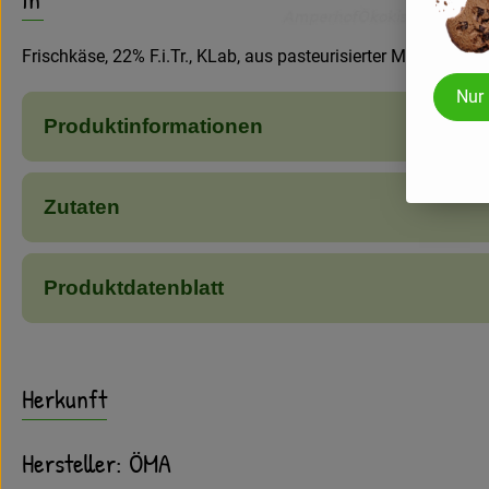
Frischkäse, 22% F.i.Tr., KLab, aus pasteurisierter Milch
Nur
Produktinformationen
Zutaten
Produktdatenblatt
Herkunft
Hersteller: ÖMA