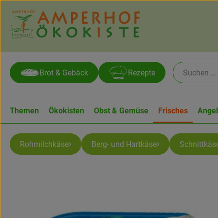
Brot & Gebäck
Rezepte
Themen
Ökokisten
Obst & Gemüse
Frisches
Ange
Rohmilchkäse
Berg- und Hartkäse
Schnittkäs