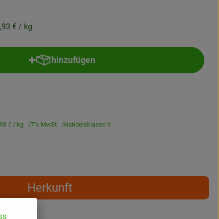
,93 €
/ kg
hinzufügen
Produkt zum Warenkorb hinzufügen
,93 €
/ kg
7% MwSt
Handelsklasse II
Herkunft
ss