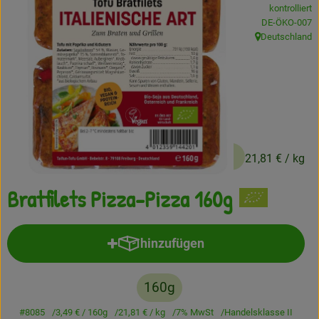
kontrolliert
Frisches
, Kontrollstelle
DE-ÖKO-007
Deutschland
, Herkunft:
Angebote
Haltbares
Getränke
Naturkosmetik
3,49 €
/ 160g
21,81 €
/ kg
Drogerie
Bratfilets Pizza-Pizza 160g
Gratis Ökokiste im Wert von 25 Euro
hinzufügen
Produkt zum Warenkorb hinzufü
Veranstaltungen
160g
Kundenbrief
#8085
3,49 €
/ 160g
21,81 €
/ kg
7% MwSt
Handelsklasse II