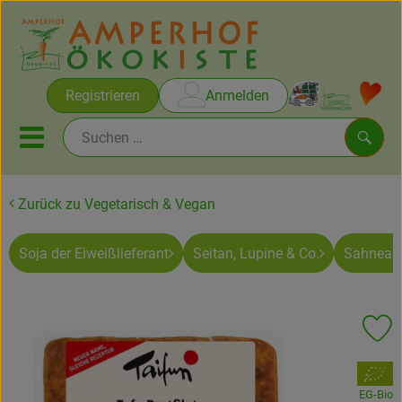
Warenko
Registrieren
Anmelden
Link
Mobiles Menu öffnen oder sc
Such
Zurück zu Vegetarisch & Vegan
Brot & Gebäck
Soja der Eiweißlieferant
Seitan, Lupine & Co.
Sahnealt
Rezepte
Themen
Pr
Ökokisten
, Verband:
Obst & Gemüse
EG-Bio