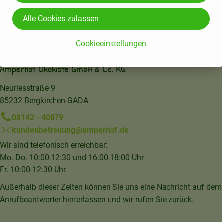
Alle Cookies zulassen
Hersteller: TAI
Cookieeinstellungen
Deutschland
Amperhof Ökokiste GmbH & Co. KG
Neuriesstraße 9
85232 Bergkirchen-GADA
08142 - 40879
kundenbetreuung@amperhof.de
Wir sind telefonisch erreichbar:
Mo.-Do. 10:00-12:30 und 16:00-18:00 Uhr
Fr. 10:00-12:30 Uhr
Außerhalb dieser Zeiten können Sie uns eine Nachricht auf dem
Anrufbeantworter hinterlassen und wir rufen Sie zurück.