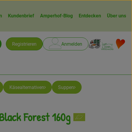
n
Kundenbrief
Amperhof-Blog
Entdecken
Über uns
Warenk
L
Registrieren
Anmelden
chen
Käsealternativen
Suppen
 Black Forest 160g
gen