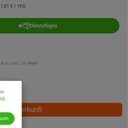
21,81 €
/ 1KG
hinzufügen
Produkt zum Warenkorb hinzufügen
,81 €
/ 1KG
7% MwSt
ss
rd.
Herkunft
assen