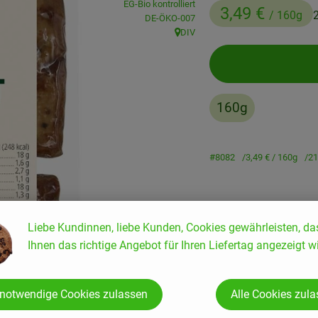
EG-Bio kontrolliert
3,49 €
/ 160g
, Kontrollstelle:
DE-ÖKO-007
DIV
, Herkunft:
160g
#8082
3,49 €
/ 160g
21
Liebe Kundinnen, liebe Kunden, Cookies gewährleisten, da
Ihnen das richtige Angebot für Ihren Liefertag angezeigt wi
Rezepte
 notwendige Cookies zulassen
Alle Cookies zul
enden Rezepte gefunden.