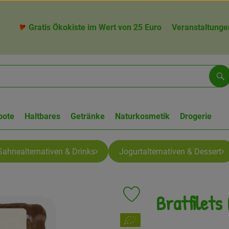
Gratis Ökokiste im Wert von 25 Euro
Veranstaltunge
Su
bote
Haltbares
Getränke
Naturkosmetik
Drogerie
Sahnealternativen & Drinks
Jogurtalternativen & Dessert
Bratfilets
Produkt zu Favouriten hinzufü
, Verband: