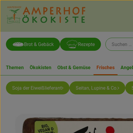
Brot & Gebäck
Rezepte
Themen
Ökokisten
Obst & Gemüse
Frisches
Ange
Soja der Eiweißlieferant
Seitan, Lupine & Co.